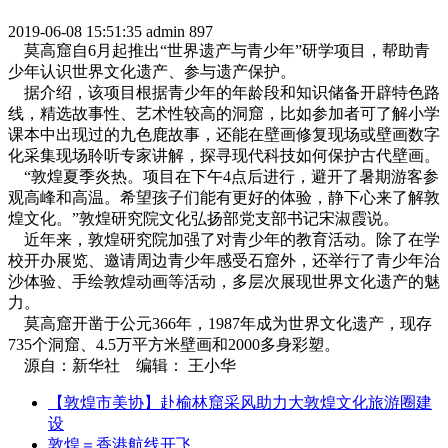
2019-06-08 15:51:35
admin
897
莫高窟自6月起推出“世界遗产与青少年”研学项目，帮助青
少年认识世界文化遗产、参与遗产保护。
据介绍，该项目根据青少年的年龄段和知识储备开辟特色路
线，精选故事性、艺术性较高的洞窟，比如参加者可了解小学
课本中出现过的九色鹿故事，还能在壁画修复现场或壁画数字
化采集现场聆听专家讲解，探寻现代科技如何保护古代壁画。
“敦煌夏季炎热。项目在下午4点后进行，避开了暑期游客参
观高峰和高温。希望孩子们能有更好的体验，静下心来了解敦
煌文化。”敦煌研究院文化弘扬部党支部书记宋淑霞说。
近年来，敦煌研究院加强了对青少年的教育活动。除了在学
校开办展览、邀请周边青少年感受石窟外，还举行了青少年治
沙体验、手绘敦煌动画等活动，多层次展现世界文化遗产的魅
力。
莫高窟开凿于公元366年，1987年成为世界文化遗产，现存
735个洞窟、4.5万平方米壁画和2000多身彩塑。
源自：新华社 编辑： 王小华
【敦煌市美协】赴榆林窟采风助力大敦煌文化旅游圈建
设
敦煌＝香港航线开飞