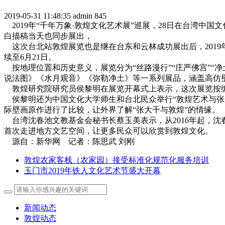
2019-05-31 11:48:35
admin
845
2019年“千年万象·敦煌文化艺术展”巡展，28日在台湾
白描稿当天也同步展出，
这次台北站敦煌展览也是继在台东和云林成功展出后，2019
续至6月21日。
按地理位置和历史意义，展览分为“丝路漫行”“庄严佛宫”“净土
说法图》《水月观音》《弥勒净土》等一系列展品，涵盖高仿
敦煌研究院研究员侯黎明在展览开幕式上表示，这次展览按编
侯黎明还为中国文化大学师生和台北民众举行“敦煌艺术与张
际壁画原作进行了比较，让外界了解“张大千与敦煌”的情缘。
台湾沈春池文教基金会秘书长蔡玉美表示，从2016年起，
首次走进地方文艺空间，让更多民众可以欣赏到敦煌文化。
源自：新华网 记者：陈思武 刘刚
敦煌农家客栈（农家园）接受标准化规范化服务培训
玉门市2019年铁人文化艺术节盛大开幕
新闻动态
敦煌动态