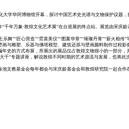
中国文化大学华冈博物馆开幕，探讨中国艺术史光谱与文物保护议题
年“千年万象·敦煌文化艺术展”在台巡展的终点站。展览由宋庆
乐舞”“匠心营造”“霓裳美仪”“图案华章”“璀璨丹青”“薪火
壁画与雕塑、乐器与佛塔模型、建筑还原与壁画颜料制作过程影
年史的方式布展，所展出的展品仅占敦煌文物很小的一部分，
大千”专题讲座，解说敦煌不同时期的艺术源流与发展，也将此
沈春池文教基金会每年都会与宋庆龄基金会和敦煌研究院一起合作