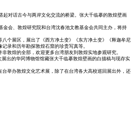
，搭起对话古今与两岸文化交流的桥梁。张大千临摹的敦煌壁画
龄基金会、敦煌研究院和台湾沈春池文教基金会共同主办，将持
相传”等八个展区，展出了《西方净土变》《东方净土变》《释迦牟尼
像记录和历年勘探敦煌石窟的珍贵写真等。
并非敦煌的全部，欢迎更多台湾朋友到敦煌实地参观研究。
次展出的华冈博物馆馆藏张大千临摹敦煌壁画的白描稿与现存实
在台举办敦煌文化艺术展，除了在台湾各大高校巡回展出外，还