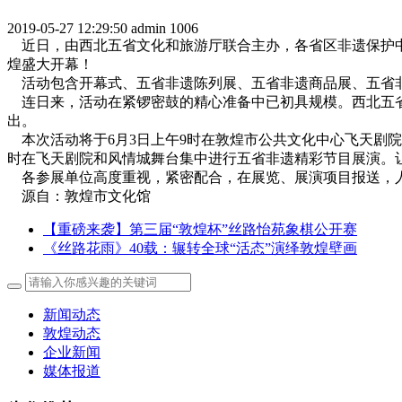
2019-05-27 12:29:50
admin
1006
近日，由西北五省文化和旅游厅联合主办，各省区非遗保护中心
煌盛大开幕！
活动包含开幕式、五省非遗陈列展、五省非遗商品展、五省非
连日来，活动在紧锣密鼓的精心准备中已初具规模。西北五省
出。
本次活动将于6月3日上午9时在敦煌市公共文化中心飞天剧
时在飞天剧院和风情城舞台集中进行五省非遗精彩节目展演。
各参展单位高度重视，紧密配合，在展览、展演项目报送，人
源自：敦煌市文化馆
【重磅来袭】第三届“敦煌杯”丝路怡苑象棋公开赛
《丝路花雨》40载：辗转全球“活态”演绎敦煌壁画
新闻动态
敦煌动态
企业新闻
媒体报道