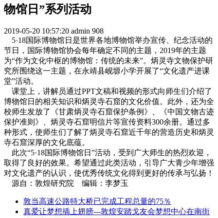
物馆日”系列活动
2019-05-20 10:57:20
admin
908
5·18国际博物馆日是世界各地博物馆举办宣传、纪念活动的
节日，国际博物馆协会每年确定不同的主题，2019年的主题
为“作为文化中枢的博物馆：传统的未来”。炳灵寺文物保护研
究所围绕这一主题，在永靖县岘塬小学开展了“文化遗产进课
堂”活动。
课堂上，讲解员通过PPT文稿和视频的形式向师生们介绍了
博物馆日的相关知识和炳灵寺石窟的文化价值。此外，还为全
校师生发放了《甘肃炳灵寺石窟保护条例》、《中国文物古迹
保护准则》、炳灵寺石窟明信片等宣传资料300余册。通过多
种形式，使师生们了解了炳灵寺石窟近千年的营造历史和炳灵
寺石窟深厚的文化底蕴。
此次“5·18国际博物馆日”活动，受到广大师生的热烈欢迎，
取得了良好的效果。希望通过此类活动，引导广大青少年增强
对文化遗产的认识，使优秀传统文化得到更好的传承与弘扬！
源自：敦煌研究院 编辑：李梦玉
敦当高速公路特大桥已完成工程总量的75％
真爱让梦想插上翅膀---敦煌安踏戈友会梦想中心在南街