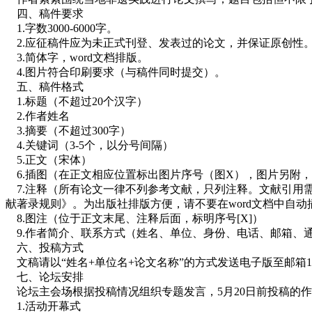
四、稿件要求
1.字数3000-6000字。
2.应征稿件应为未正式刊登、发表过的论文，并保证原创性
3.简体字，word文档排版。
4.图片符合印刷要求（与稿件同时提交）。
五、稿件格式
1.标题（不超过20个汉字）
2.作者姓名
3.摘要（不超过300字）
4.关键词（3-5个，以分号间隔）
5.正文（宋体）
6.插图（在正文相应位置标出图片序号（图X），图片另附
7.注释（所有论文一律不列参考文献，只列注释。文献引用需标明
献著录规则》。为出版社排版方便，请不要在word文档中自
8.图注（位于正文末尾、注释后面，标明序号[X]）
9.作者简介、联系方式（姓名、单位、身份、电话、邮箱、
六、投稿方式
文稿请以“姓名+单位名+论文名称”的方式发送电子版至邮箱1889358
七、论坛安排
论坛主会场根据投稿情况组织专题发言，5月20日前投稿的
1.活动开幕式