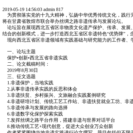
2019-05-19 14:56:03
admin
817
为贯彻落实党的十九大精神，弘扬中华优秀传统文化，践行见人
将在甘肃省敦煌市联合举办丝绸之路非遗传承与发展论坛。
论坛旨在展现西北五省区非物质文化遗产保护、传承、发展、
结合的创新模式，进一步打造西北五省区非遗特色“优势牌”，念
现向西北五省区非遗领域有实践基础与研究能力的工作者、学
一、论坛主题
保护•创新•西北五省非遗实践
二、论文截稿时间：
2019年8月30日
三、征文选题
1.非遗保护，当地实践
2.从事非遗传承实践的反思和体会
3.非遗扶贫、乡村振兴、文旅融合实践案例研究
4.非遗研培计划、传统工艺工作站、非遗扶贫就业工坊、非
5.非遗传承与发展的路向选择
6.非遗数字化保护探索实践
7.发挥丝绸之路平台作用，搭建非遗与世界对话平台
8.推动传统工艺+现代创意，促进大众创业万众创新
作者紧紧围绕当地非遗实践进行论文撰写，题目包括但不限