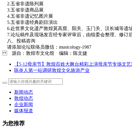
2.五省非遗陈列展
3.五省非遗商品展
4.五省非遗记忆图片展
5.五省非遗经典剧目演出
6.赴世界文化遗产敦煌莫高窟、阳关、玉门关、汉长城等遗
7.论坛稿件及现场发言经专家评审后，由组委会整理、修订
八、投稿咨询
请添加论坛联络员微信：musicology-1987
源自：敦煌市文化馆 编辑：陈文婕
【5·12母亲节】敦煌百姓大舞台精彩上演母亲节专场文艺
陈炎人第一站调研敦煌文化旅游产业
新闻动态
敦煌动态
企业新闻
媒体报道
为您推荐