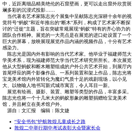
中，近距离细品精美绝伦的石窟壁画，更可以走出窟外欣赏斑
斓多彩的沉浸式投影……
当代著名艺术家陈志光个展集中呈献陈志光深耕十余年的视
觉符号“蚂蚁”和近年推出的“断木”系列，构成了艺术家不断探
讨的“迁徙”主题，旨在突破常规展现“蚂蚁”特有的齐心协力的
团队合作精神。展览的一大亮点是在展览的进口处设置了一个
巨大的屏幕，放映展现展览作品内涵的视频作品，十分有艺术
感染力。
陈志光是国内外有影响的当代艺术家。他毕业于福建师范大
学美术系，现为福建师范大学当代艺术研究所所长。本次展览
他从大型蚂蚁和断木雕塑组成的户外公共艺术开始，到展厅内
首尾呼应的两个影像作品、一系列装置和架上作品，陈志光将
宝龙美术馆内外皆转化为魔幻气质十足的戏剧现场，以小见
大、以物喻人地书写新式城市寓言，令人耳目一新。
展览有绘画、摄影、装置、雕塑等类型的作品，丰富多采。
陈志光也将一个十几米大的蚂蚁形象的雕塑捐赠给宝龙美术
馆，并且树立在美术馆户外。
源自：文汇报 编辑：陈文婕
“安全书包”护航敦煌儿童成长之路
敦煌二中举行期中考试表彰大会暨家长会