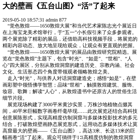
大的壁画《五台山图》“活”了起来
2019-05-10 18:57:31
admin
877
“觉色敦煌——1650敦煌大展”和当代艺术家陈志光个展近日
在上海宝龙美术馆举行，于“五一”小长假引来了众多参观者。
两个展览除了精彩的展品，还借助高科技视频手段，将展览的
精彩内容动态、放大地呈现给观众，让观众有更直观的把握。
“觉色敦煌——1650敦煌大展”的展品由敦煌研究院精选。展
览在“觉色敦煌”主题下，包含“时光”、“如是”、“世相”、“人
心”四大展区，分别从敦煌洞窟的建造历史、宗教内涵、社会
文化、生活形态四个角度带领观者领略敦煌之美。
走入“时光”，与供养人对话洞窟建造史；感悟“如是”，在壁
画彩塑中领悟佛学智慧；品味“世相”，触摸敦煌建筑、服饰、
妆容、歌舞；解读“人心”，从敦煌遗书中还原古人的世俗生活
细节片段。
展览现场构建了3000平米黄沙实景，万株沙地植物点缀其
间，40平米巨幅数字画卷纤毫毕现……此次展览还结合高科技
创意展陈形式，实现高精度仿制洞窟与多媒体投影技术的多元
结合，打破敦煌壁画静态展览形式，运用动态多媒体技术让莫
高窟最大的壁画——《五台山图》，高达3米、长达13米的巨
幅画卷“活”了起来。观众可徜徉于1∶1高精度仿制的敦煌洞窟