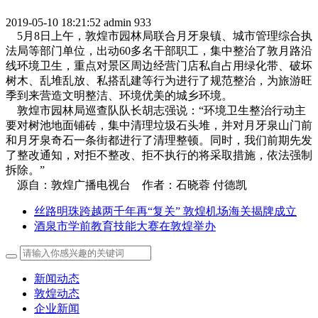
2019-05-10 18:21:52
admin
933
5月8日上午，敦煌市园林局联合月牙泉镇、城市管理综合执
法局等部门单位，出动60多名干部职工，集中整治了敦月路沿
线环境卫生，重点对景区周边经营门店私自占用绿化带、破坏
树木、乱堆乱放、私搭乱建等行为进行了规范整治，为旅游旺
季到来营造文明整洁、环境优美的城乡环境。
敦煌市园林局巡查队队长胡志强说：“环境卫生整治行动主
要对树池地面铺砖，集中清理垃圾石头堆，并对月牙泉山门前
和月牙泉奇石一条街都进行了清理整顿。同时，我们前期先发
了整改通知，对拒不整改、拒不执行的将采取措施，依法强制
拆除。”
源自：敦煌广播电视台 作者：石晓蓉 付德凯
丝路明珠跨越两千年再“复关” 敦煌机场海关揭牌成立
酒泉市学前教育技能大赛在敦煌举办
新闻动态
敦煌动态
企业新闻