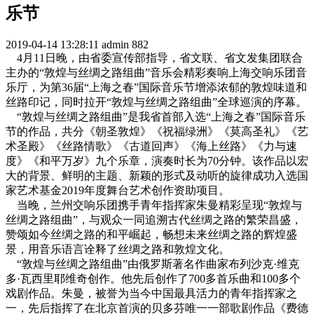
乐节
2019-04-14 13:28:11
admin
882
4月11日晚，由省委宣传部指导，省文联、省文发集团联合
主办的“敦煌与丝绸之路组曲”音乐会精彩奏响上海交响乐团音
乐厅，为第36届“上海之春”国际音乐节增添浓郁的敦煌味道和
丝路印记，同时拉开“敦煌与丝绸之路组曲”全球巡演的序幕。
“敦煌与丝绸之路组曲”是我省首部入选“上海之春”国际音乐
节的作品，共分《朝圣敦煌》《祝福绿洲》《莫高圣礼》《艺
术圣殿》《丝路情歌》《古道回声》《海上丝路》《力与速
度》《和平万岁》九个乐章，演奏时长为70分钟。该作品以宏
大的背景、鲜明的主题、新颖的形式及动听的旋律成功入选国
家艺术基金2019年度舞台艺术创作资助项目。
当晚，兰州交响乐团携手青年指挥家朱曼精彩呈现“敦煌与
丝绸之路组曲”，与观众一同追溯古代丝绸之路的繁荣昌盛，
赞颂如今丝绸之路的和平崛起，畅想未来丝绸之路的辉煌盛
景，用音乐语言诠释了丝绸之路和敦煌文化。
“敦煌与丝绸之路组曲”由俄罗斯著名作曲家布列沙克·维克
多·瓦西里耶维奇创作。他先后创作了700多首乐曲和100多个
戏剧作品。朱曼，被誉为当今中国最具活力的青年指挥家之
一，先后指挥了在北京首演的贝多芬唯一一部歌剧作品《费德