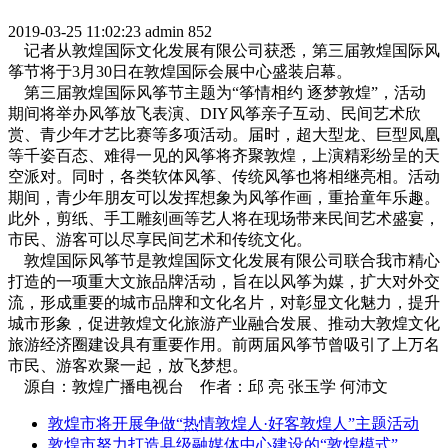
2019-03-25 11:02:23
admin
852
记者从敦煌国际文化发展有限公司获悉，第三届敦煌国际风
筝节将于3月30日在敦煌国际会展中心盛装启幕。
第三届敦煌国际风筝节主题为“筝情相约 逐梦敦煌”，活动
期间将举办风筝放飞表演、DIY风筝亲子互动、民间艺术欣
赏、青少年才艺比赛等多项活动。届时，超大型龙、巨型凤凰
等千姿百态、难得一见的风筝将齐聚敦煌，上演精彩纷呈的天
空派对。同时，各类软体风筝、传统风筝也将相继亮相。活动
期间，青少年朋友可以发挥想象为风筝作画，重拾童年乐趣。
此外，剪纸、手工雕刻画等艺人将在现场带来民间艺术盛宴，
市民、游客可以尽享民间艺术和传统文化。
敦煌国际风筝节是敦煌国际文化发展有限公司联合我市精心
打造的一项重大文旅品牌活动，旨在以风筝为媒，扩大对外交
流，形成重要的城市品牌和文化名片，对彰显文化魅力，提升
城市形象，促进敦煌文化旅游产业融合发展、推动大敦煌文化
旅游经济圈建设具有重要作用。前两届风筝节曾吸引了上万名
市民、游客欢聚一起，放飞梦想。
源自：敦煌广播电视台 作者：邱 亮 张玉学 何沛文
敦煌市将开展争做“热情敦煌人·好客敦煌人”主题活动
敦煌市努力打造县级融媒体中心建设的“敦煌模式”