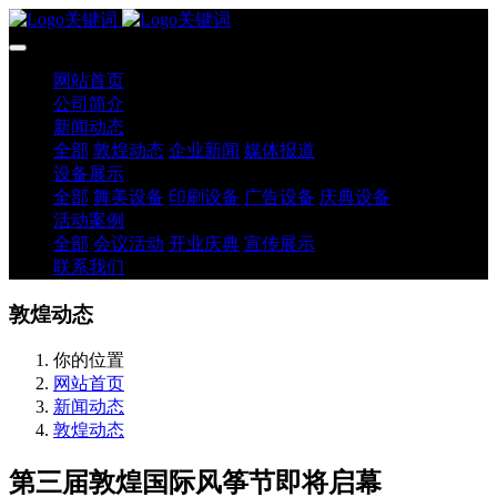
网站首页
公司简介
新闻动态
全部
敦煌动态
企业新闻
媒体报道
设备展示
全部
舞美设备
印刷设备
广告设备
庆典设备
活动案例
全部
会议活动
开业庆典
宣传展示
联系我们
敦煌动态
你的位置
网站首页
新闻动态
敦煌动态
第三届敦煌国际风筝节即将启幕