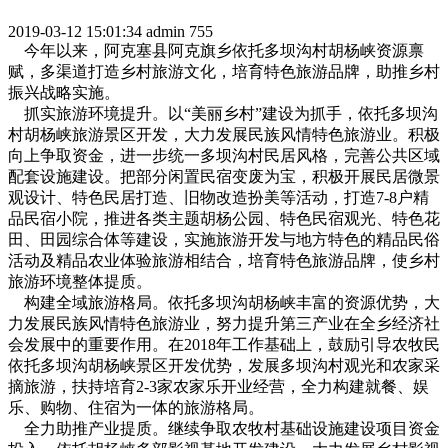
2019-03-12 15:01:34
admin
755
今年以来，阿克塞县阿克旗乡依托多坝沟村胡杨峡资源禀
赋，多渠道打造乡村旅游文化，培育特色旅游品牌，助推乡村
振兴战略实施。
抓实旅游环境提升。以“美丽乡村”建设为抓手，依托多坝沟
村胡杨峡旅游景区开发，大力发展民族风情特色旅游业。积极
向上争取资金，进一步统一多坝沟村民居风格，完善公共区域
配套设施建设。把部分闲置民宿变废为宝，积极开展民居微景
观设计、特色民居打造、旧物改造扮美等活动，打造7-8户精
品民宿小院，推进各类主题胡杨公园、特色民宿观光、特色花
田、田园综合体等建设，实施旅游开发与地方特色的精品民俗
活动及精品农业体验旅游相结合，培育特色旅游品牌，使乡村
旅游环境整体提质。
构建全域旅游格局。依托多坝沟胡杨峡丰富的资源优势，大
力发展民族风情特色旅游业，努力提升第三产业在全乡经济社
会发展中的重要作用。在2018年工作基础上，鼓励引导农牧民
依托多坝沟胡杨峡景区开发优势，发展多坝沟村观光和农家采
摘旅游，扶持培育2-3家农家乐开业经营，全力构建就餐、娱
乐、购物、住宿为一体的旅游格局。
全力助推产业提质。继续争取农牧村基础设施建设项目资金