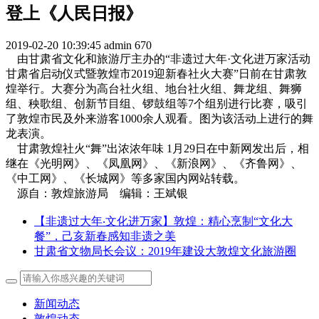
登上《人民日报》
2019-02-20 10:39:45
admin
670
由甘肃省文化和旅游厅主办的“非遗过大年·文化进万家活动
甘肃省启动仪式暨敦煌市2019迎新春社火大赛”日前在甘肃敦
煌举行。大赛分为高台社火组、地台社火组、舞龙组、舞狮
组、秧歌组、创新节目组、锣鼓组等7个组别进行比赛，吸引
了敦煌市民及外来游客1000余人观看。图为该活动上进行的舞
龙表演。
甘肃敦煌社火“舞”出浓浓年味 1月29日在中新网发出后，相
继在《光明网》、《凤凰网》、《新浪网》、《齐鲁网》、
《中工网》、《长城网》等多家国内网站转载。
源自：敦煌旅游局 编辑：王斌银
【非遗过大年‧文化进万家】敦煌：精心烹制“文化大
餐”，己亥新春感知非遗之美
甘肃省文物局长会议：2019年建设大敦煌文化旅游圈
新闻动态
敦煌动态