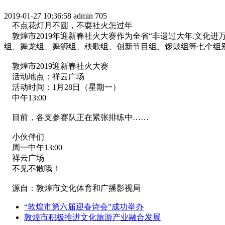
2019-01-27 10:36:58
admin
705
不点花灯月不圆，不耍社火怎过年
敦煌市2019年迎新春社火大赛作为全省“非遗过大年.文化进万
组、舞龙组、舞狮组、秧歌组、创新节目组、锣鼓组等七个组别
敦煌市2019迎新春社火大赛
活动地点：祥云广场
活动时间：1月28日（星期一）
中午13:00
目前，各支参赛队正在紧张排练中……
小伙伴们
周一中午13:00
祥云广场
不见不散哦！
源自：敦煌市文化体育和广播影视局
“敦煌市第六届迎春诗会”成功举办
敦煌市积极推进文化旅游产业融合发展