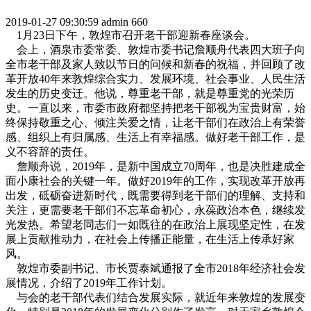
2019-01-27 09:30:59
admin
660
1月23日下午，敦煌市召开老干部迎新春座谈会。
会上，酒泉市委常委、敦煌市委书记詹顺舟代表四大班子向
全市老干部及家人致以节日的问候和新春的祝福，并回顾了改
革开放40年来敦煌综合实力、发展环境、社会事业、人民生活
发生的历史变迁。他说，尊重老干部，就是尊重党的光荣历
史。一直以来，市委市政府都坚持把老干部视为宝贵财富，始
终保持敬重之心、倾注关爱之情，让老干部们在政治上有荣誉
感、组织上有归属感、生活上有幸福感。做好老干部工作，是
义不容辞的责任。
詹顺舟说，2019年，是新中国成立70周年，也是决胜建成全
面小康社会的关键一年。做好2019年的工作，实现改革开放再
出发，砥砺奋进新时代，既需要得到老干部们的理解、支持和
关注，更需要老干部们不忘革命初心，永葆政治本色，继续发
光发热。希望老同志们一如既往的在政治上展现坚定性，在发
展上贡献推动力，在社会上传播正能量，在生活上传承好家
风。
敦煌市委副书记、市长贾泰斌通报了全市2018年经济社会发
展情况，介绍了2019年工作计划。
与会的老干部代表们结合发展实际，就近年来敦煌的发展变