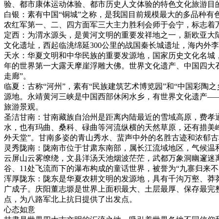
验、都市康体运动体验、都市历史人文体验的特色文化旅游目
白银：素有中国“铜城”之称，是我国目前规模最大的多品种有色
农红军第一、二、四方面军三大主力胜利会师于会宁，标志着
定西：为渭水源头，是黄河文明的重要发祥地之一，新欧亚大
文化遗址，西起临洮绵延300公里的战国秦长城遗址，海内外
天水：华夏文明和中华民族的重要发源地，国家历史文化名城，
年的世界第一大露天摩崖浮雕大佛。世界文化遗产、中国四大石
走廊”。
临夏：古称“河州”，素有“民族建筑艺术博览园”和“中国彩陶
源地。永靖黄河三峡是中国西部休闲水乡，有世界文化遗产—
旅游景观。
圣洁甘南：甘南藏族自治州是距离内陆最近的雪域高原，费孝
水，也有玛曲、桑科、碌曲等河流纵横的天然草原，还有措美峰
外天堂”。甘南多姿的青山秀水、蜚声中外的名胜古迹和浓郁
灵秀陇南：陇南市位于甘肃东南部，属长江流域地区，气候温
云屏山云雾缭绕，文县洋汤天池烟波茫茫，武都万象洞幽邃迷离
谷、11处飞流而下的瀑布构成的童话世界，被誉为“九寨归来不
浑厚陇东：陇东是华夏农耕文明的发源地，具有千沟万壑、莽莽
广成子。庆阳董志塬是世界上面积最大、土层最厚、保存最完
点，为八路军北上抗日提供了出发点。
心态如意