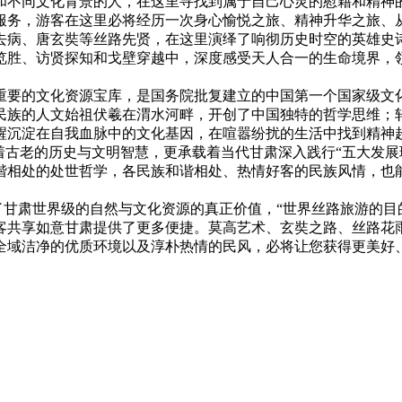
和不同文化背景的人，在这里寻找到属于自己心灵的慰藉和精神
服务，游客在这里必将经历一次身心愉悦之旅、精神升华之旅、
去病、唐玄奘等丝路先贤，在这里演绎了响彻历史时空的英雄史
览胜、访贤探知和戈壁穿越中，深度感受天人合一的生命境界，领
重要的文化资源宝库，是国务院批复建立的中国第一个国家级文
华民族的人文始祖伏羲在渭水河畔，开创了中国独特的哲学思维
醒沉淀在自我血脉中的文化基因，在喧嚣纷扰的生活中找到精神
着古老的历史与文明智慧，更承载着当代甘肃深入践行“五大发展
谐相处的处世哲学，各民族和谐相处、热情好客的民族风情，也
了甘肃世界级的自然与文化资源的真正价值，“世界丝路旅游的目的
客共享如意甘肃提供了更多便捷。莫高艺术、玄奘之路、丝路花
全域洁净的优质环境以及淳朴热情的民风，必将让您获得更美好