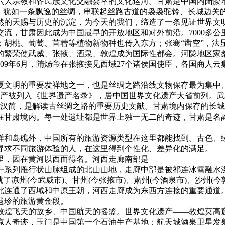
大宗教和各民族文化交融荟萃的文化运河。甘肃是中国内陆腹地
今，犹如一条飘逸的丝绸，串联起丝路古道的袅袅驼铃、长城边关
的天赐与历史的沉淀，为今天的我们，缔造了一条见证世界文明激
流，甘肃因此成为中国最早的开放地区和对外前沿。7000多
胡桃、葡萄、苜蓿等植物新物种也传入东方；张骞“凿空”，法
繁荣使武威、张掖、酒泉、敦煌成为国际性都会。河陇地区家桑
09年6月，隋炀帝在张掖接见西域27个诸侯国使臣，各国商人
夏文明的重要发祥地之一，也是丝绸之路沿线文物保存最为集中
产被列入《世界遗产名录》，居中国世界文化遗产大省前列。武
汉简，是解读古丝绸之路的重要历史文献。甘肃境内保存的长城长
在甘肃境内。每一处遗址都是世界上独一无二的奇迹，甘肃是名
洋和岛礁外，中国所有的旅游资源类型在这里都能找到。古色、
寻求不同旅游体验的人，在这里得到个性化、差异化的满足。
公里，因在黄河以西而得名。河西走廊南部是
一系列雁行状山脉组成的北山山地，走廊中部是被祁连冰雪融水
了凉州(今武威市)、甘州(今张掖市)、肃州(今酒泉市)、沙州
从此连通了西域和中原王朝，河西走廊成为东西方连接的重要通
遗珍的旅游黄金段。
敦煌飞天的故乡、中国航天的摇篮。世界文化遗产——敦煌莫高
惊人奇迹，玉门是中国第一个石油生产基地；航天城酒泉卫星发