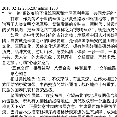
2018-02-12 23:52:07
admin
1280
“一带一路”倡议奏响了沿线国家和地区互利共赢、共同发展的
甘肃，作为闻名于世的丝绸之路黄金路段和枢纽地带，自古
谱写了人类文明交流互鉴、繁荣发展的交响曲。新时代，甘肃
的发展机遇，把丝绸之路甘肃段称之为“交响丝路”，既是历史
如意，是中华民族传统的吉祥之物，承载着中国人对美好事物
陆，自古就是丝绸之路的咽喉要道，是保障国泰民安的坚固屏
文化、医药文化、民俗文化源远流长，拥有除海洋和岛礁外的
历史、品味文化、游历山水、感受风情，体验“一步千年、一眼
与共、天人合一的大美景象，民风淳朴、交通便捷、产品多元
意之旅，可谓“心态如意”。
“五色交辉，相得益彰；八音合奏，终和且平”。“交响丝路
形态如意
把甘肃比喻为“如意”，不仅形似，而且意深。在伟大祖国的
族团结的桥梁纽带、中西交流的陆路通道，战略地位十分重要。
民族的国泰民安和繁荣昌盛。
坚固的安全屏障：“连接东西、守望南北”的地理版图蕴含着
内击强敌，都具有关键性的战略地位。历代政权都十分重视甘
稳则天下稳”，正是如意甘肃的深层含意。甘肃是西部各民族
漠、巴丹吉林沙漠南移和库姆塔格沙漠东进的生态屏障，成为