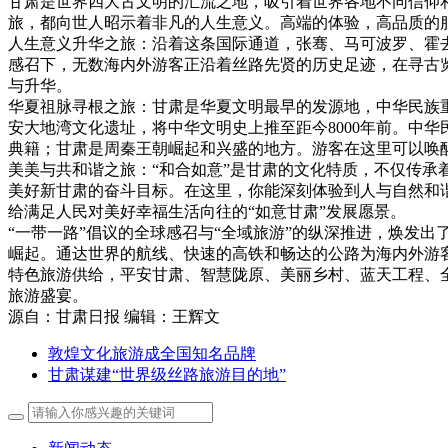
甘肃是世界四大古文明的汇流之地，吸引着世界各地不同信仰
旅，都向世人昭示着非凡的人生意义。高端的体验，高品质的
人生意义升华之旅：沿着这条国际通道，张骞、马可波罗、霍
感召下，无数海内外游客正沿着丝路先贤的历史足迹，在寻古
与升华。
华夏祖脉寻根之旅：甘肃是华夏文明最早的发源地，中华民族
安大地湾文化遗址，将中华文明史上推至距今8000年前。中
典籍；甘肃是周秦王朝崛起和兴盛的地方。游客在这里可以唤
美美与共和谐之旅：“和合如意”是甘肃的文化特质，不仅传承
美好新甘肃的奋斗目标。在这里，你能深刻体验到人与自然和
给满足人民对美好幸福生活向往的“如意甘肃”发展愿景。
“一带一路”倡议的全球感召与“全域旅游”的纵深推进，焕发出
崛起。通达世界的航线、快速的高铁和畅达的公路为海内外游
特色旅游供给，平安甘肃、智慧陇原、美丽乡村、蓝天工程、
旅游盛宴。
源自：甘肃日报 编辑：王辉文
敦煌文化旅游成全国知名品牌
甘肃谋建“世界级丝路旅游目的地”