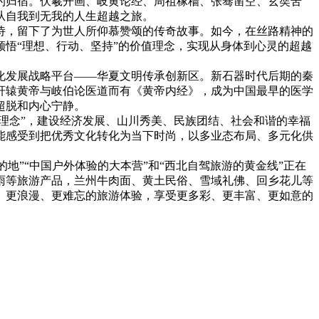
的归宿。伏羲开画、岐黄论经、周祖稼穑、张骞凿空、玄奘苦
从自我到无我的人生超越之旅。
诗，留下了为世人所仰慕赞颂的传奇故事。如今，在丝路精神的
悟“理想、行动、坚持”的价值理念，实现从身体到心灵的超越
化发展战略平台——华夏文明传承创新区。新石器时代后期的秦
；轩辕黄帝与岐伯论医道而有《黄帝内经》，成为中国最早的医学
超脱和内心宁静。
理念”，建设经济发展、山川秀美、民族团结、社会和谐的幸福
能感受到把优秀文化转化为当下时尚，以多业态布局、多元化供
地”“中国户外体验的大本营”和“西北自驾旅游的黄金线”正在
雨等旅游产品，兰州牛肉面、黄土民俗、雪域礼佛、回乡花儿等
、更浪漫、更难忘的旅游体验，享受更多彩、更丰富、更如意的