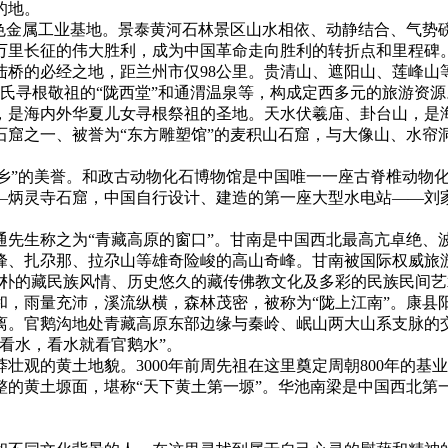
的地。
金属工业基地。景泰黄河石林景区山水相依、动静结合、气势磅礴，
万里长征的伟大胜利，成为中国革命走向胜利的转折点和里程碑
陆桥的必经之地，距兰州市仅98公里。贵清山、遮阳山、莲峰山
李氏寻根敬祖的“陇西堂”和通渭温泉等，构成定西多元的旅游资源
是海内外华夏儿女寻根祭祖的圣地。天水伏羲庙、卦台山，是海
窟之一、被誉为“东方雕塑馆”的麦积山石窟，与大像山、水帘
之乡”的美誉。和政古动物化石博物馆是中国唯一一座古脊椎动物
—炳灵寺石窟，中国自行设计、建造的第一座大型水电站——刘
通先生称之为“青藏高原的窗口”。甘南是中国西北最高亢卓绝、
、扎尕那、拉尕山等雄奇险峻的高山奇峰。甘南被国际权威旅游
古朴的藏民族风情、历史悠久的藏传佛教文化及多彩的民族民间
和，雨量充沛，溪流纵横，森林茂密，被称为“陇上江南”。康县
。官鹅沟地处青藏高原东部边缘与秦岭、岷山两大山系支脉的交
看水，看水就看官鹅水”。
壮观的黄土地貌。3000年前周先祖在这里奠定周朝800年的
整的黄土塬面，堪称“天下黄土第一塬”。华池南梁是中国西北第