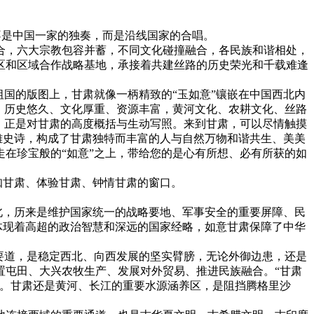
不是中国一家的独奏，而是沿线国家的合唱。
，六大宗教包容并蓄，不同文化碰撞融合，各民族和谐相处，
区和区域合作战略基地，承接着共建丝路的历史荣光和千载难逢
国的版图上，甘肃就像一柄精致的“玉如意”镶嵌在中国西北内
，历史悠久、文化厚重、资源丰富，黄河文化、农耕文化、丝路
，正是对甘肃的高度概括与生动写照。来到甘肃，可以尽情触摸
雄史诗，构成了甘肃独特而丰富的人与自然万物和谐共生、美美
在珍宝般的“如意”之上，带给您的是心有所想、必有所获的如
知甘肃、体验甘肃、钟情甘肃的窗口。
北，历来是维护国家统一的战略要地、军事安全的重要屏障、民
体现着高超的政治智慧和深远的国家经略，如意甘肃保障了中华
要道，是稳定西北、向西发展的坚实臂膀，无论外御边患，还是
置屯田、大兴农牧生产、发展对外贸易、推进民族融合。“甘肃
园。甘肃还是黄河、长江的重要水源涵养区，是阻挡腾格里沙