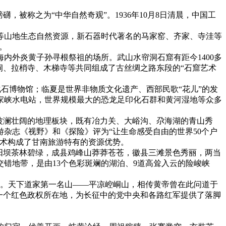
被称之为“中华自然奇观”。1936年10月8日清晨，中国工
。
等山地生态自然资源，新石器时代著名的马家窑、齐家、寺洼等
。
内外炎黄子孙寻根祭祖的场所。武山水帘洞石窟有距今1400多
洞、拉梢寺、木梯寺等共同组成了古丝绸之路东段的“石窟艺术
化石博物馆；临夏是世界非物质文化遗产、西部民歌“花儿”的发
家峡水电站，世界规模最大的恐龙足印化石群和黄河湿地等众多
波澜壮阔的地理板块，既有冶力关、大峪沟、尕海湖的青山秀
杂志《视野》和《探险》评为“让生命感受自由的世界50个户
艺术构成了甘南旅游特有的资源优势。
阳坝茶林碧绿，成县鸡峰山莽莽苍苍，徽县三滩景色秀丽，两当
错地带，是由13个色彩斑斓的湖泊、9道高耸入云的险峻峡
基业。天下道家第一名山——平凉崆峒山，相传黄帝曾在此问道于
一个红色政权所在地，为长征中的党中央和各路红军提供了落脚