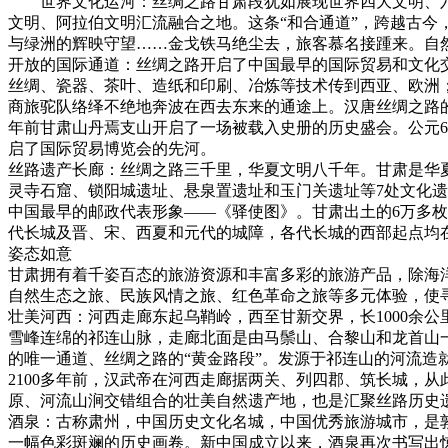
世界文化运河：丝绸之路甘肃段犹如展现世界四大文明、六
文明、阿拉伯文明汇流融合之地。这条“和合通道”，跨越古
与绿洲的辉映守望……金戈铁马绝尘去，旅客慕名接踵来。自然
开放的国际通道：丝绸之路开启了中国最早的国际贸易和文化交
丝绸、瓷器、茶叶、造纸和印刷、冶炼等技术传到西亚、欧洲；
商旅驼队络绎不绝地奔波在西去东来的通途上。汉唐丝绸之路的
年前甘肃山丹焉支山开启了一场被载入史册的历史盛会。公元6
启了国际贸易博览会的先河。
丝路遗产长廊：丝绸之路三千里，华夏文明八千年。甘肃是华
灵寺石窟、锁阳城遗址、悬泉置遗址和玉门关遗址等7处文化遗
中国最早的邮政代表形象——《驿使图》。甘肃出土的6万多枚
代长城及晋、宋、西夏和元代的城障，各代长城的西部起点均
姿态如意
甘肃拥有着千姿百态的旅游资源和丰富多彩的旅游产品，除海
自然生态之旅、民族风情之旅、红色革命之旅等多元体验，使
壮美河西：河西走廊东起乌鞘岭，西至甘新交界，长1000余
雪峰连绵的祁连山脉，走廊北面是由马鬃山、合黎山和龙首山
的唯一通道、丝绸之路的“黄金路段”。发源于祁连山的河流造就
2100多年前，汉武帝在河西走廊据两关、列四郡、筑长城，
原、河流山涧交错组合的壮美自然遗产地，也是汇聚丝路历史
酒泉：古称肃州，中国历史文化名城，中国优秀旅游城市，是
一幅色彩斑斓的历史画卷。新中国成立以来，酒泉再次书写出