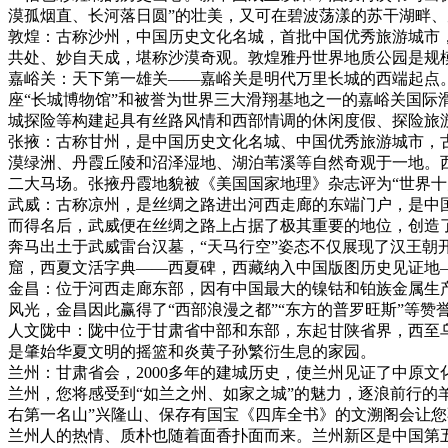
漠孤烟直、长河落日圆”的壮美，又可在碧波荡漾的苏干湖畔
敦煌：古称沙州，中国历史文化名城，首批中国优秀旅游城市
共处、妙自天成，堪称沙漠奇观。敦煌雅丹世界地质公园是规
嘉峪关：天下第一雄关——嘉峪关是明代万里长城的西端起点
座“长城博物馆”和被誉为世界三大滑翔基地之一的嘉峪关国
城探险等构建起具有丝路风情和西部情调的休闲度假、探险旅
张掖：古称甘州，是中国历史文化名城、中国优秀旅游城市，
漠绿洲、丹霞丘陵和沼泽湿地、湖泊苇溪等自然奇观于一地。
二大马场。张掖丹霞地貌被《美国国家地理》杂志评为“世界
武威：古称凉州，是丝绸之路进出河西走廊的东端门户，是中
而得名后，武威便在丝绸之路上占据了极其重要的地位，创造
奔马出土于武威雷台汉墓，“天马行空”姿态不仅展现了汉王
窟，西夏文活字典——西夏碑，西藏纳入中国版图历史见证地
金昌：位于河西走廊东部，因有中国最大的镍钴和铂族金属生
风光，金昌因此赢得了“西部浪漫之都”“东方的普罗旺斯”等
人文陇中：陇中位于甘肃省中部和东部，东起甘陕省界，西至
是肇始华夏文明的摇篮和炎黄子孙繁衍生息的家园。
兰州：甘肃省会，2000多年的建城历史，使兰州见证了中原
兰州，您将感受到“如兰之州、如家之城”的魅力，逐浪前行的
右第一名山”兴隆山、保存有国宝《四库全书》的文溯阁会让
兰州人的热情、质朴也随着面香扑面而来。兰州新区是中国第