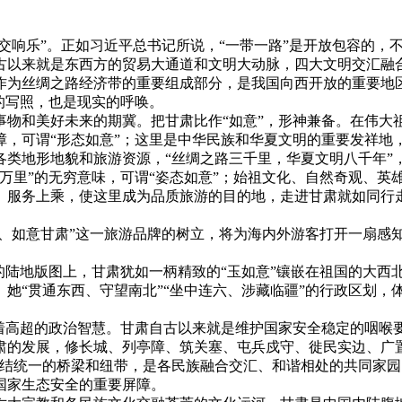
“交响乐”。正如习近平总书记所说，“一带一路”是开放包容的，
以来就是东西方的贸易大通道和文明大动脉，四大文明交汇融合
作为丝绸之路经济带的重要组成部分，是我国向西开放的重要地
的写照，也是现实的呼唤。
和美好未来的期冀。把甘肃比作“如意”，形神兼备。在伟大祖
障，可谓“形态如意”；这里是中华民族和华夏文明的重要发祥地
各类地形地貌和旅游资源，“丝绸之路三千里，华夏文明八千年”
万里”的无穷意味，可谓“姿态如意”；始祖文化、自然奇观、英
、服务上乘，使这里成为品质旅游的目的地，走进甘肃就如同行走
、如意甘肃”这一旅游品牌的树立，将为海内外游客打开一扇感
陆地版图上，甘肃犹如一柄精致的“玉如意”镶嵌在祖国的大西
她“贯通东西、守望南北”“坐中连六、涉藏临疆”的行政区划，
高超的政治智慧。甘肃自古以来就是维护国家安全稳定的咽喉
肃的发展，修长城、列亭障、筑关塞、屯兵戍守、徙民实边、广
团结统一的桥梁和纽带，是各民族融合交汇、和谐相处的共同家
国家生态安全的重要屏障。