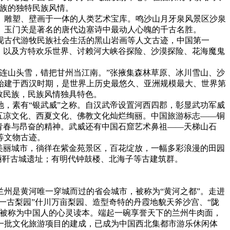
古族的独特民族风情。
、雕塑、壁画于一体的人类艺术宝库。鸣沙山月牙泉风景区沙泉
、玉门关是著名的唐代边塞诗中最动人心魄的千古名胜。
现古代游牧民族社会生活的黑山岩画等人文古迹，中国第一
，以及方特欢乐世界、讨赖河大峡谷探险、沙漠探险、花海魔鬼
连山头雪，错把甘州当江南。”张掖集森林草原、冰川雪山、沙
始建于西汉时期，是世界上历史最悠久、亚洲规模最大、世界第
数民族，民族风情独具特色。
，素有“银武威”之称。自汉武帝设置河西四郡，彰显武功军威
五凉文化、西夏文化、佛教文化灿烂绚丽。中国旅游标志——铜
青春与昂奋的精神。武威还有中国石窟艺术鼻祖——天梯山石
等文物古迹。
美丽城市，徜徉在紫金苑景区，百花绽放，一幅多彩浪漫的田园
骊靬古城遗址；有明代钟鼓楼、北海子等古建筑群。
兰州是黄河唯一穿城而过的省会城市，被称为“黄河之都”。走进
一古梨园”什川万亩梨园、造型奇特的丹霞地貌天斧沙宫、“陇
，被称为中国人的心灵读本。端起一碗享誉天下的兰州牛肉面，
一批文化旅游项目的建成，已成为中国西北集都市游乐休闲体