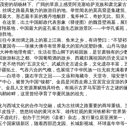
、茂密的胡杨林下、广阔的草原上感受阿克塞哈萨克族和肃北蒙
，丝绸之路最具魅力的旅游目的地。举世闻名的莫高窟是集建筑
模最大、形态最丰富的雅丹地貌群，鬼斧神工，奇妙无比。阳关
。在这里，出土中国邮政代表形象《驿使图》的魏晋壁画墓，展
际滑翔基地，中国最大的蓝孔雀主题生态旅游景区——中华孔雀苑
游胜地。
古往今来丝绸之路上的塞上江南、鱼米之乡，有诗赞曰：“不望祁
西夏国寺——张掖大佛寺有世界最大的室内泥塑卧佛。山丹马场
十大神奇地理奇观”。生活在雪山脚下的裕固族，是甘肃独有的少
国旅游标志之都、中国葡萄酒的故乡、西藏归属祖国的历史见证地
了史不绝书的“五凉文化”。武威历史古迹众多，文化遗存丰富，
朝开疆拓土、气吞六合的气概，也展现了中华民族一往无前充满着
——白塔寺，陇右学宫之冠——文庙和海藏寺、天堂寺、瑞安堡
产中心，被誉为中国“镍都”。金昌是河西走廊上宜居宜业宜游的
赞誉。金昌人文资源禀赋独具特色，有揭示古罗马军团千古之谜的
乌鞘岭畔，这里曾经孕育了华夏民族的祖先，
文化与西域文化的合作与交融，成为古丝绸之路重要的商埠重镇。
羊皮筏子、悠悠转动的黄河水车、雄伟壮观的黄河铁桥和“世界第
您不虚此行。创办于兰州的《读者》杂志，发行量位居亚洲第一
五个国家级新区，随着西部恐龙园、长城影视城、环球嘉年华等