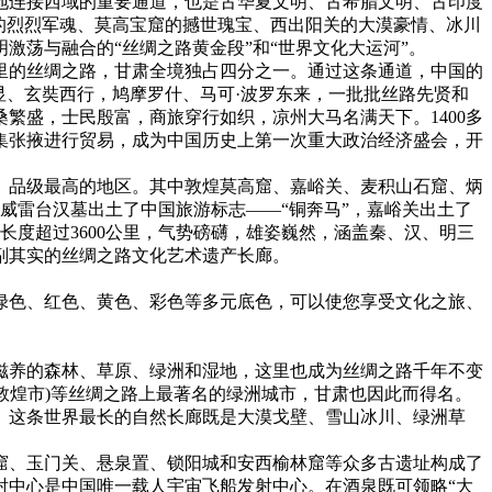
连接西域的重要通道，也是古华夏文明、古希腊文明、古印度
的烈烈军魂、莫高宝窟的撼世瑰宝、西出阳关的大漠豪情、冰川
荡与融合的“丝绸之路黄金段”和“世界文化大运河”。
公里的丝绸之路，甘肃全境独占四分之一。通过这条通道，中国的
显、玄奘西行，鸠摩罗什、马可·波罗东来，一批批丝路先贤和
繁盛，士民殷富，商旅穿行如织，凉州大马名满天下。1400多
云集张掖进行贸易，成为中国历史上第一次重大政治经济盛会，开
、品级最高的地区。其中敦煌莫高窟、嘉峪关、麦积山石窟、炳
威雷台汉墓出土了中国旅游标志——“铜奔马”，嘉峪关出土了
度超过3600公里，气势磅礴，雄姿巍然，涵盖秦、汉、明三
副其实的丝绸之路文化艺术遗产长廊。
绿色、红色、黄色、彩色等多元底色，可以使您享受文化之旅、
滋养的森林、草原、绿洲和湿地，这里也成为丝绸之路千年不变
(今敦煌市)等丝绸之路上最著名的绿洲城市，甘肃也因此而得名。
道。这条世界最长的自然长廊既是大漠戈壁、雪山冰川、绿洲草
窟、玉门关、悬泉置、锁阳城和安西榆林窟等众多古遗址构成了
射中心是中国唯一载人宇宙飞船发射中心。在酒泉既可领略“大