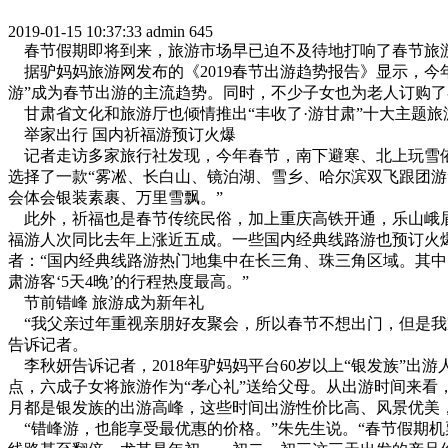
2019-01-15 10:37:33
admin
645
春节假期即将到来，旅游市场早已迫不及待地打响了春节旅游
据驴妈妈旅游网发布的《2019春节出游趋势报告》显示，今
游”成为春节出游的主流趋势。同时，不少子女也为老人订购
甘肃省文化和旅游厅也倾情推出“丰收了·游甘肃”十大主题
举家出行 国内祈福游预订火爆
记者走访多家旅行社发现，今年春节，南下避寒、北上玩雪依
选择了一款“雾凇、长白山、镜泊湖、雪乡、哈尔滨双飞跟团游
会体会银装素裹、万里雪飘。”
此外，祈福也是春节传统民俗，加上重庆高铁开通，乐山峨眉
福游人次同比去年上涨近五成。一些国内经典线路游也预订火
者：“国内经典线路游热门地集中在长三角、珠三角区域。其
肃游客‘5天4晚’的行程热度最高。”
节前错峰 旅游成为新年礼
“我父亲过年重视亲朋好友聚会，所以春节不想出门，但是我
告诉记者。
李秋妍告诉记者，2018年驴妈妈平台60岁以上“银发族”
点，六成子女将旅游作为“孝心礼”送给父母。从出游时间来看
月都是银发族的出游高峰，这些时间出游性价比高、风景优美
“错峰游，也能享受最优惠的价格。”朱先生说。“春节假期机