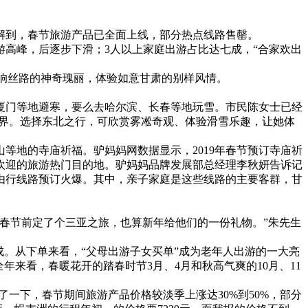
解到，春节旅游产品已全面上线，部分热点线路售罄。
游高峰，后逐步下滑；3人以上家庭出游占比达七成，“合家欢出
响丝路的神奇瑰丽，体验如意甘肃的别样风情。
厦门等地避寒，要么去哈尔滨、长春等地玩雪。市民陈女士已经
眼界。选择东北之行，可欣赏雾凇奇观、体验滑雪乐趣，让她体
地的寺庙祈福。驴妈妈网数据显示，2019年春节预订寺庙祈
欢迎的旅游热门目的地。驴妈妈品牌发展部总经理李秋妍告诉记
由行线路预订火爆。其中，亲子家庭是这些线路的主要客群，甘
春节前定了个三亚之旅，也算新年给他们的一份礼物。”朱先生
成。从下单来看，“父母出游子女买单”成为老年人出游的一大亮
来看，春暖花开的踏春时节3月、4月和秋高气爽的10月、11
一下，春节期间旅游产品价格较淡季上涨达30%到50%，部分