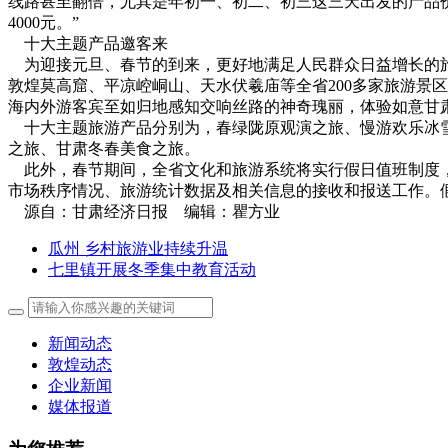
线路甚至翻倍，尤其是年初一、初二、初三这三天出发的产品价
4000元。”
十大主题产品邀客来
为迎接元旦、春节的到来，更好地满足人民群众日益增长的旅游
敦煌莫高窟、平凉崆峒山、天水伏羲庙等全省200多家旅游景
海内外游客宾至如归地感知交响丝路的神奇瑰丽，体验如意甘
十大主题旅游产品分别为，春绿陇原观演之旅、慢游欢乐冰雪
之旅、甘肃冬春美食之旅。
此外，春节期间，全省文化和旅游系统将实行假日值班制度，
市场秩序情况、旅游统计数据及相关信息的接收和报送工作。
源自：甘肃经济日报 编辑：瞿方业
瓜州 乡村旅游业持续升温
七里镇开展冬季集中教育活动
新闻动态
敦煌动态
企业新闻
媒体报道