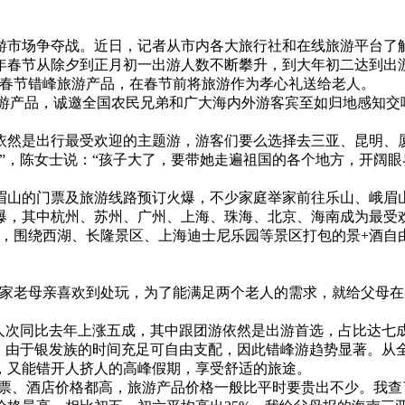
市场争夺战。近日，记者从市内各大旅行社和在线旅游平台了
年春节从除夕到正月初一出游人数不断攀升，到大年初二达到出
了春节错峰旅游产品，在春节前将旅游作为孝心礼送给老人。
旅游产品，诚邀全国农民兄弟和广大海内外游客宾至如归地感知交
然是出行最受欢迎的主题游，游客们要么选择去三亚、昆明、
”，陈女士说：“孩子大了，要带她走遍祖国的各个地方，开阔
山的门票及旅游线路预订火爆，不少家庭举家前往乐山、峨眉山等
爆，其中杭州、苏州、广州、上海、珠海、北京、海南成为最受
中，围绕西湖、长隆景区、上海迪士尼乐园等景区打包的景+酒自
家老母亲喜欢到处玩，为了能满足两个老人的需求，就给父母在
出游人次同比去年上涨五成，其中跟团游依然是出游首选，占比达七
，由于银发族的时间充足可自由支配，因此错峰游趋势显著。从全年
，又能错开人挤人的高峰假期，享受舒适的旅途。
票、酒店价格都高，旅游产品价格一般比平时要贵出不少。我查了