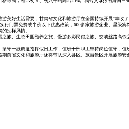
格最高，相比初五、初六平均高出25%。我给父母报的海南三亚
美好生活需要，甘肃省文化和旅游厅在全国持续开展“丰收了·游
区实行门票免费或半价以下优惠政策，600多家旅游企业、星级
肃的别样风情。
之旅、生态田园颐养之旅、慢游多彩民俗之旅、交响丝路高铁之
坚守一线调度指挥假日工作，值班干部职工坚持岗位值守，值班
假期前省文化和旅游厅还将带队深入县区、旅游景区开展旅游安