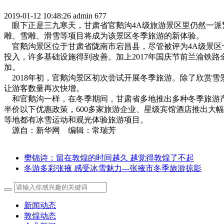
2019-01-12 10:48:26
admin
677
眼下正是三九寒天，甘肃省官鹅沟4A级旅游景区里仍然一派
雕、雪雕、滑雪等项目将成为该景区冬季旅游的新体验。
官鹅沟景区位于甘肃省陇南市宕昌县，尽管被评为4A级景区
投入，许多基础设施得到改善。加上2017年国庆节前兰渝铁
加。
2018年初，官鹅沟景区初次尝试开展冬季旅游。除了欣赏雪景
让游客数量再次快增。
和官鹅沟一样，在冬季期间，甘肃省多地推出多种冬季旅游产品
半价以下优惠政策，600多家旅游企业、星级宾馆酒店推出大
等地都有冰雪运动和观光体验旅游项目。
源自：新华网 编辑：常瑞芳
樊锦诗：留在敦煌的时间越久 越觉得敦煌了不起
冬游多彩张掖 感受冰雪魅力---张掖市冬季旅游掠影
新闻动态
敦煌动态