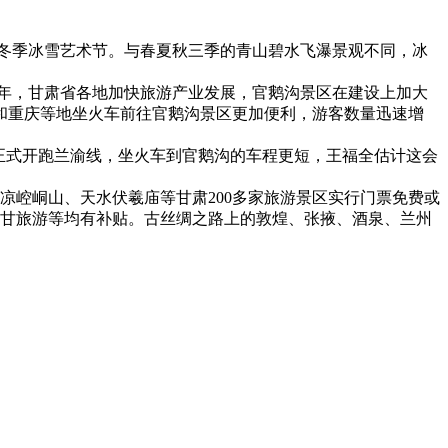
冬季冰雪艺术节。与春夏秋三季的青山碧水飞瀑景观不同，冰
年，甘肃省各地加快旅游产业发展，官鹅沟景区在建设上加大
州和重庆等地坐火车前往官鹅沟景区更加便利，游客数量迅速增
列车正式开跑兰渝线，坐火车到官鹅沟的车程更短，王福全估计这会
凉崆峒山、天水伏羲庙等甘肃200多家旅游景区实行门票免费或
入甘旅游等均有补贴。古丝绸之路上的敦煌、张掖、酒泉、兰州