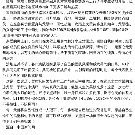
随后，敦煌市旅游局贺雁鸿副局长对敦煌各旅游景点进行了详尽生动地介绍，让
在座嘉宾对敦煌这座城市增加了更多了解与热爱。
追随独脚潘的脚步丝路108路线展示，以第一视角提前感受未来4天3夜的徒步路
线，一路途经丝路古道碑、雅丹地貌、湿地、黑戈壁、二墩村、最终到达终点阳
关，在座嘉宾仿佛置身与戈壁中，回忆起第一次踏上戈壁徒步直到如今，戈壁徒步
的兴起带动了行业领先，陶冶丝路108及其他8条路线共计9条“108”，期待9条路
线“最美的路要托付给最懂它的人”。
亲爱的勇士们，当你们在戈壁上用勇气和汗水应对困难、感悟自我的时候，组委
会的成员们会在身后保驾护航，竭尽全力为你们提供保障。请你们，一定要心无旁
骛地出发，以万丈的雄心豪迈前行，放下所有的喧哗，回归内在的纯真，奔向心中
的远方！
沙场点兵环节，各代表队纷纷展示了自己的团队风采和威武霸气的口号。43个
队共同见证了出征仪式，共同祈盼征战归来，共创辉煌的精彩时刻。每个代表队上
台为各自的团队挥旗助威。
这是一次远足，暂时从纷繁复杂的工作与生活中抽离出来，在远离尘世喧嚣的荒
凉戈壁，于行走中演绎一场与真我的重逢，氤氲人生的美妙光景；这是一次壮行，
沿着玄奘大师的足迹，践行戈壁精神，以一身疲累和几多伤痛，换得心灵的休整与
放松。511集结号已经吹响，各位勇士集结完毕！4天3夜，108公里的漫漫征程，
不畏险徒，不惧风雨！
每一天都将自己锤炼成个人冠军，每一步都是自己踏过的荣誉勋章。穿越自己生
命中的戈壁和心中的戈壁，都可以成为英雄，戈壁是一场值得全力以赴的远征，期
待勇士们完胜归来！
源自：中国新闻网