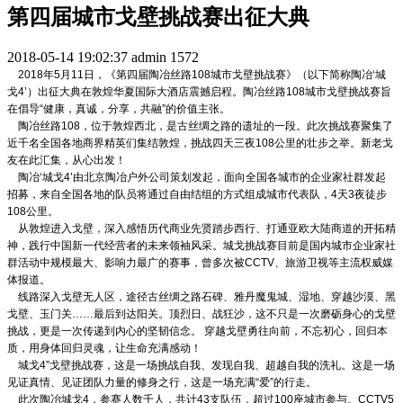
第四届城市戈壁挑战赛出征大典
2018-05-14 19:02:37
admin
1572
2018年5月11日，《第四届陶冶丝路108城市戈壁挑战赛》（以下简称陶冶‘城
戈4’）出征大典在敦煌华夏国际大酒店震撼启程。陶冶丝路108城市戈壁挑战赛旨
在倡导“健康，真诚，分享，共融”的价值主张。
陶冶丝路108，位于敦煌西北，是古丝绸之路的遗址的一段。此次挑战赛聚集了
近千名全国各地商界精英们集结敦煌，挑战四天三夜108公里的壮步之举。新老戈
友在此汇集，从心出发！
陶冶‘城戈4’由北京陶冶户外公司策划发起，面向全国各城市的企业家社群发起
招募，来自全国各地的队员将通过自由结组的方式组成城市代表队，4天3夜徒步
108公里。
从敦煌进入戈壁，深入感悟历代商业先贤踏步西行、打通亚欧大陆商道的开拓精
神，践行中国新一代经营者的未来领袖风采。城戈挑战赛目前是国内城市企业家社
群活动中规模最大、影响力最广的赛事，曾多次被CCTV、旅游卫视等主流权威媒
体报道。
线路深入戈壁无人区，途径古丝绸之路石碑、雅丹魔鬼城、湿地、穿越沙漠、黑
戈壁、玉门关……最后到达阳关。顶烈日、战狂沙，这不只是一次磨砺身心的戈壁
挑战，更是一次传递到内心的坚韧信念。 穿越戈壁勇往向前，不忘初心，回归本
质，用身体回归灵魂，让生命充满感动！
城戈4”戈壁挑战赛，这是一场挑战自我、发现自我、超越自我的洗礼。这是一场
见证真情、见证团队力量的修身之行，这是一场充满“爱”的行走。
此次陶冶城戈4，参赛人数千人，共计43支队伍，超过100座城市参与。CCTV5