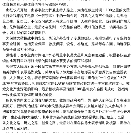
体育频道和乐视体育也将全程跟踪和报道。
出征仪式开始，由赛事总指挥兼主持人路上，为出征致主持词：108公里的戈壁
执行让我想起了电影《一代宗师》中的一句台词：习武之人有三个阶段，见天地、
见众生、见自己。不仅仅习武之人有这三个阶段，人生亦是如此。我们见到广阔天
地，见到芸芸众生，最后才会见到一个完整的自己。我相信这将是一场英雄的盛
会，因为我们皆为梦想出征。
为保障戈壁挑战中的安全，陶冶户外安排了专属救援队，在现场进行了专业的赛
事安全讲解，包括安全保障、救援保障、设备、补给点、路标等各方面，为确保队
员安全做出万全准备。
紧接着，赛事主办方陶冶户外公司董事长吴大圣和众嘉宾位致辞，祝愿各队在后
续的比赛日里取得好成绩的同时能收获更多的情谊和感触。
敦煌市人民政府宋济民副市长首先向主办方陶冶户外表示热烈祝贺，对在座翘楚
精英的到来表示热烈欢迎，简单介绍了敦煌的丰富地形及夺天独厚的自然旅游资
源、人文历史文化，表示很荣幸陶冶户外将敦煌丝路古道作为“一生必走的9大路
线”中的首条路线，相信此次“丝路108”的品牌发布必将对进一步宣传丝路文化、敦
煌文化产生深远的影响，最后预祝赛事及“丝路108”品牌发布会圆满成功，祝福每
一位挑战者在敦煌期间身心愉悦。
船长首先向来自全国各地的戈友、敦煌市政府领导、陶冶家人们等近千名在座嘉
宾问好，提到陶冶丝路108城市戈壁挑战赛举办四届以来越来越多的人参与其中，
把最荒凉的戈壁走成最繁华的风景线，随后简单介绍了陶冶户外历经十年潜心开发
的“一生必走的9大路线”，其中作为首条路线的丝绸之路是我们的起始点，也是一
条文化之路、历史之路、创业之路，最后对在座各位勇士表示感谢及祝福，期待在
终点与大家相遇。