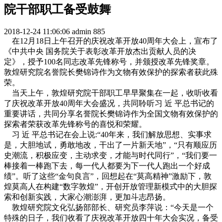
院干部职工备受鼓舞
2018-12-24 11:06:06
admin
885
在12月18日上午召开的庆祝改革开放40周年大会上，宣布了
《中共中央 国务院关于表彰改革开放杰出贡献人员的决
定》，授予100名同志改革先锋称号，并颁授改革先锋奖章。
敦煌研究院名誉院长樊锦诗作为文物有效保护的探索者获此殊
荣。
当天上午，敦煌研究院干部职工早早聚集在一起，收听收看
了庆祝改革开放40周年大会盛况，共同聆听习 近 平总书记的
重要讲话，共同分享名誉院长樊锦诗作为全国文物有效保护的
探索者荣获改革先锋称号的喜悦和荣耀。
习 近 平总书记在会上说:“40年来，我们解放思想、实事求
是，大胆地试，勇敢地改，干出了一片新天地”，“只有顺应历
史潮流，积极应变，主动求变，才能与时代同行”，“我们要一
棒接着一棒跑下去，每一代人都要为下一代人跑出一个好成
绩”。听了这些“金句良言”，回想起在“莫高精神”激励下，敦
煌莫高人在构建“数字敦煌”，开创开放管理新模式中的大胆探
索和创新实践，大家心潮澎湃，更加斗志昂扬。
敦煌研究院文化弘扬部部长、研究员李萍说：“今天是一个
特殊的日子，我们收看了庆祝改革开放四十年大会实况，备受