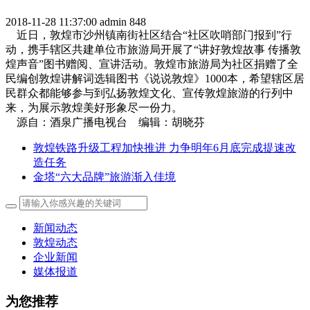
2018-11-28 11:37:00
admin
848
近日，敦煌市沙州镇南街社区结合“社区吹哨部门报到”行
动，携手辖区共建单位市旅游局开展了“讲好敦煌故事 传播敦
煌声音”图书赠阅、宣讲活动。敦煌市旅游局为社区捐赠了全
民编创敦煌讲解词选辑图书《说说敦煌》1000本，希望辖区居
民群众都能够参与到弘扬敦煌文化、宣传敦煌旅游的行列中
来，为展示敦煌美好形象尽一份力。
源自：酒泉广播电视台 编辑：胡晓芬
敦煌铁路升级工程加快推进 力争明年6月底完成提速改
造任务
金塔“六大品牌”旅游渐入佳境
新闻动态
敦煌动态
企业新闻
媒体报道
为您推荐