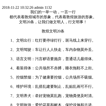
2018-11-22 10:32:26
admin
1132
我们的一举一动，一言一行
都代表着敦煌城市的形象，代表着敦煌旅游的形象。
文明20条，让我们做文明人，行文明事！
敦煌文明20条
1、文明出行：红灯要停绿灯行，斑马线上来穿行。
2、文明驾驶：车让行人人快走，车内杂物莫外丢。
3、语言文明：污言秽语要抛弃，普通话儿最得体。
4、着装得体：公共场所不赤膊，睡衣拖鞋不上街。
5、控烟禁烟：为了健康要控烟，公共场所不吸烟。
6、维护环境：乱搭乱建要制止，乱贴乱画可不行。
7、文明养犬：牵好宠物莫乱跑，宠物粪便及时清。
8、文明旅游：爱护花草和树木，保护设施和古迹。