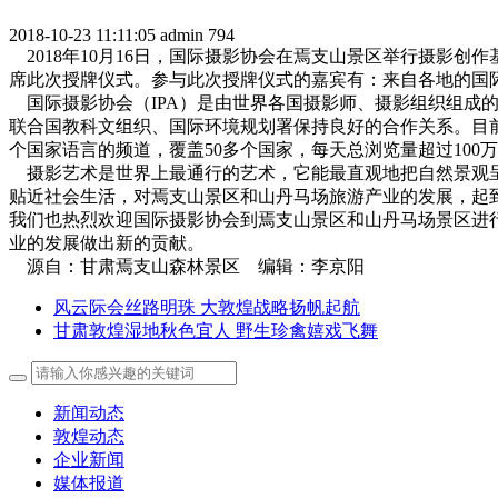
2018-10-23 11:11:05
admin
794
2018年10月16日，国际摄影协会在焉支山景区举行摄影
席此次授牌仪式。参与此次授牌仪式的嘉宾有：来自各地的国
国际摄影协会（IPA）是由世界各国摄影师、摄影组织组成的
联合国教科文组织、国际环境规划署保持良好的合作关系。目前，
个国家语言的频道，覆盖50多个国家，每天总浏览量超过10
摄影艺术是世界上最通行的艺术，它能最直观地把自然景观呈
贴近社会生活，对焉支山景区和山丹马场旅游产业的发展，起
我们也热烈欢迎国际摄影协会到焉支山景区和山丹马场景区进
业的发展做出新的贡献。
源自：甘肃焉支山森林景区 编辑：李京阳
风云际会丝路明珠 大敦煌战略扬帆起航
甘肃敦煌湿地秋色宜人 野生珍禽嬉戏飞舞
新闻动态
敦煌动态
企业新闻
媒体报道