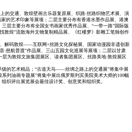
上的交通、敦煌壁画古乐器复原展、织路·丝路织物艺术展、演
方画家的艺术印象等展项；二层主要分布有香港水墨作品展、港澳
项；三层主要分布有全国女书画家优秀作品展、“一带一路”国际版
找敦煌”流散海外文物复制精品展、《红楼梦》影雕工笔独创作
区、解码敦煌——互联网+丝路文化探秘展、国家动漫园非遗创新
音·慈航普渡”作品展、三山五园文化巡展等展项；二层以甘肃
一层为敦煌文旅集团展区、读者集团展区、丝路美地·敦煌展区
级的艺术精品；“古道天马——丝绸之路上的交通展”将集中展
系列油画专题展”将集中展出俄罗斯列宾美院美术大师的100幅
，组织评出展览展会最佳设计奖、创意奖和组织奖。