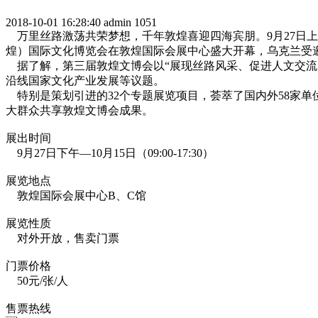
2018-10-01 16:28:40
admin
1051
万里丝路激荡共荣梦想，千年敦煌喜迎四海宾朋。9月27日
煌）国际文化博览会在敦煌国际会展中心盛大开幕，乌克兰受邀
据了解，第三届敦煌文博会以“展现丝路风采、促进人文交流
沿线国家文化产业发展等议题。
特别是策划引进的32个专题展览项目，荟萃了国内外58家单位及
大群众共享敦煌文博会成果。
展出时间
9月27日下午—10月15日（09:00-17:30）
展览地点
敦煌国际会展中心B、C馆
展览性质
对外开放，售卖门票
门票价格
50元/张/人
售票热线