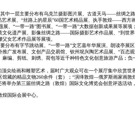
，其中一层主要分布有乌克兰摄影图片展、古道天马——丝绸之路
品艺术展、“丝路上的星辰”60国艺术精品展、执手敦煌——西
题展、“一带一路”图书展、“一带一路”大数据创新成果展等展
质文化遗产展、影像丝绸之路——国际摄影艺术作品展、“到世界
娜父女艺术作品展等展项。
要分布有字节跳动展、“一带一路”文艺嘉年华展演、朗读亭展
推广发布展、文创产品交易馆、钦州坭兴陶艺术品展、“百态观
、麻编、剪纸、刺绣、荷包等近千种特色文化创意旅游产品；负
的顶尖绘画和雕塑艺术，届时广大观众可在一个展厅集中欣赏世界
馆藏的精品文物260余件（套）；“演绎敦煌—俄罗斯画家画敦煌
，还将举办第三届丝绸之路（敦煌）国际文化博览会创意评选活动
敦煌国际会展中心。