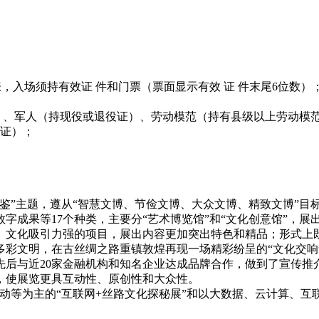
元/张，入场须持有效证 件和门票（票面显示有效 证 件末尾6位数）
）、军人（持现役或退役证）、劳动模范（持有县级以上劳动模
保证）；
”主题，遵从“智慧文博、节俭文博、大众文博、精致文博”目标
字成果等17个种类，主要分“艺术博览馆”和“文化创意馆”，展出
文化吸引力强的项目，展出内容更加突出特色和精品；形式上
多彩文明，在古丝绸之路重镇敦煌再现一场精彩纷呈的“文化交响
后与近20家金融机构和知名企业达成品牌合作，做到了宣传推介
，使展览更具互动性、原创性和大众性。
等为主的“互联网+丝路文化探秘展”和以大数据、云计算、互