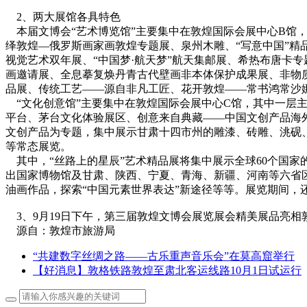
2、两大展馆各具特色
本届文博会“艺术博览馆”主要集中在敦煌国际会展中心B馆
绎敦煌—俄罗斯画家画敦煌专题展、泉州木雕、“写意中国”精
视觉艺术双年展、“中国梦·航天梦”航天集邮展、希热布唐卡专
画邀请展、全息摹复焕丹青古代壁画非本体保护成果展、非物
品展、传统工艺——源自非凡工匠、花开敦煌——常书鸿常沙
“文化创意馆”主要集中在敦煌国际会展中心C馆，其中一层主
平台、茅台文化体验展区、创意来自典藏——中国文创产品海外
文创产品为专题，集中展示甘肃十四市州的雕漆、砖雕、洮砚
等常态展览。
其中，“丝路上的星辰”艺术精品展将集中展示全球60个国家
出国家博物馆及甘肃、陕西、宁夏、青海、新疆、河南等六省区
油画作品，探索“中国元素世界表达”新途径等等。展览期间
3、9月19日下午，第三届敦煌文博会展览展会精美展品亮相
源自：敦煌市旅游局
“共建数字丝绸之路——古乐重声音乐会”在莫高窟举行
【好消息】敦格铁路敦煌至肃北客运线路10月1日试运行