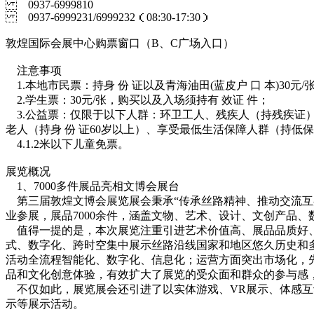
0937-6999810
0937-6999231/6999232（08:30-17:30）
敦煌国际会展中心购票窗口（B、C广场入口）
注意事项
1.本地市民票：持身 份 证以及青海油田(蓝皮户 口 本)30
2.学生票：30元/张，购买以及入场须持有 效证 件；
3.公益票：仅限于以下人群：环卫工人、残疾人（持残疾证
老人（持身 份 证60岁以上）、享受最低生活保障人群（持低
4.1.2米以下儿童免票。
展览概况
1、7000多件展品亮相文博会展台
第三届敦煌文博会展览展会秉承“传承丝路精神、推动交流互鉴
业参展，展品7000余件，涵盖文物、艺术、设计、文创产品、数
值得一提的是，本次展览注重引进艺术价值高、展品品质好、
式、数字化、跨时空集中展示丝路沿线国家和地区悠久历史和
活动全流程智能化、数字化、信息化；运营方面突出市场化，先
品和文化创意体验，有效扩大了展览的受众面和群众的参与感
不仅如此，展览展会还引进了以实体游戏、VR展示、体感互动
示等展示活动。