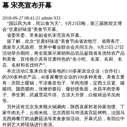
幕 宋亮宣布开幕
2018-09-27 08:41:21
admin
933
“国以民为本，民以食为天”。9月25日晚，第三届敦煌文博
会“甘肃好味道”美食节开幕。
省委常委、常务副省长宋亮宣布开幕。
据了解，此次“甘肃好味道”美食节由省农牧厅、省商务厅、
酒泉市人民政府、世界中餐业联合会共同主办。9月25日-27日
活动举办期间，将全面展示展销和品尝品鉴我省名优特农产品
和美食，宣传推介具有甘肃特色的“名小吃、名菜、名厨、名
店、名材和名优特产”。
本次活动汇集来自全省各地的110多家农业企业（合作社）
的200多种农产品，40多家餐饮企业的100多种美食。美食主要
有：庆阳土暖锅，平凉秦皇包子、羊肉泡馍，定西土豆宴、罐
罐鸡、陇西腊肉，张掖炒拨拉、爆炒搓鱼面，永昌羊肉垫卷
子、养生粥，武威雪花牛排、古凉大月饼，白银靖远羊羔肉
等。
另外还有北京东来顺火锅涮肉，陕西袁家村老孙家泡馍、丁
家牛肉丸子，云南米线，北京西部马华清真宫廷烤鸭，法国马
克西姆餐厅奶油蘑菇汤等美食参加活动。开幕式后，有四位中
外厨艺大师现场进行表演。