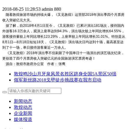
2018-08-25 11:28:53
admin
880
随着敦煌旅游市场的持续火爆，《又见敦煌》运营部2018年演出季四个月票房
收入突破亿元大关。
据了解，自2018年4月1日至今，《又见敦煌》已累计演出181场次，接待国内
外游客16.3万余人，观演上座率达到94.3%，演出场次较上年同比增长64.55%，
游客接待量较上年同比增长123.29%，上座率较上年同比增长31.01%。特别是从
8月1日—8月18日短短18天，《又见敦煌》演出场次日均达到十场，最高甚至达
到了十一场，单日接待游客量近一万余人。
《又见敦煌》2018年演出季不但刷新了中国单日十一场演出的演艺场次纪录，
更创造了四个月票房收入突破亿元的全国旅游演艺票房奇迹！
源自：敦煌市政府办公室 作者： 张鹰
敦煌鸣沙山月牙泉风景名胜区跻身全国5A景区50强
领军新丝路2018戈壁徒步挑战赛在我市启动
新闻动态
敦煌动态
企业新闻
媒体报道