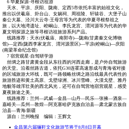
6 华夏探源·寻根访祖游
天水、平凉、庆阳、陇南、定西5市依托丰富的始祖文化，
推出以伏羲庙、卦台山、女娲祠、周祖陵、轩辕谷、大堡子山
秦公大墓、泾川大云寺·王母宫等为代表的华夏寻根祭祖之
旅，以大地湾遗址、崆峒山、李氏龙宫、渭河源等为代表的华
夏文明探源之旅等寻根访祖旅游系列产品。
线路推荐：天水(伏羲庙、南郭寺)—陇南(甘肃秦文化博物
馆)—定西(陇西李家龙宫、渭河源景区)—平凉(崆峒山)—庆阳
(南梁革命纪念馆)
7 宿营观星·自驾研学游
丝绸之路甘肃黄金段从东往西的河西走廊，是户外自驾旅游
的天堂。沿着丝路古道，依托G30连霍高速形成与青海省对接
的区域旅游大环线，既可一路领略丝绸之路沿线最具代表性的
旅游胜迹和黄土高原、戈壁绿洲、冰川雪峰、大漠戈壁、雅丹
地貌等雄浑壮美的西北风光，还可在自驾营地宿营观星，感受
夏夜旅途之美。
线路推荐：兰州—武威—金昌—山丹—民乐—张掖—酒泉—
嘉峪关—瓜州—敦煌—阿克塞哈萨克族自治县—肃北蒙古族自
治县—青海/新疆
源自：兰州晚报 编辑：王辉文
金昌第六届骊靬文化旅游节将于8月8日开幕