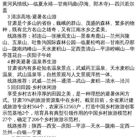
黄河风情线)—临夏永靖—甘南玛曲(尕海、郎木寺)—四川若尔
盖
3 清凉高地·避暑名山游
甘肃是个多山的省份，巍峨的群山、茂盛的森林、繁多的物
种，既有北方名山之雄奇，又有江南水乡之柔美。
线路推荐：祁连山—张掖焉支山—景泰寿鹿山—兰州兴隆
山、五泉山、吐鲁沟国际森林公园—临夏松鸣岩—甘南扎尕那
山—陇南鸡峰山—天水麦积山—定西贵清山—平凉崆峒山—华
亭莲花台—庆阳子午岭
4 醉美避暑·温泉养生游
甘肃省内有多处知名温泉景点，武威药王温泉、天水麦积山
温泉、武山温泉等，自然景观与人文景观浑然一体。
线路推荐：武威—兰州—通渭—武山—麦积—清水—泾川
5 回归田园·乡村休闲游
享受乡村古朴淳厚的田园之美，是一种理想的避暑休闲方
式。甘肃70%的旅游资源集中在乡村。截至目前，全省累计建
成旅游专业村564个，农家乐12563户，打造中国乡村旅游创客
示范基地2个，培育具有典型引领作用的中国乡村旅游模范村
27个，确定了206个乡村旅游示范村。
线路推荐：陕西—西安—庆阳—平凉—天水—陇南—定西—
兰州—白银—宁夏