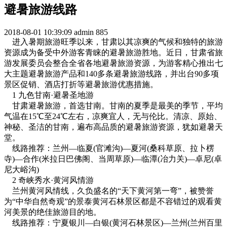
避暑旅游线路
2018-08-01 10:39:09
admin
885
进入暑期旅游旺季以来，甘肃以其凉爽的气候和独特的旅游
资源成为备受中外游客青睐的避暑旅游胜地。近日，甘肃省旅
游发展委员会整合全省各地避暑旅游资源，为游客精心推出七
大主题避暑旅游产品和140多条避暑旅游线路，并出台90多项
景区促销、酒店打折等避暑旅游优惠措施。
1 九色甘南·避暑圣地游
甘肃避暑旅游，首选甘南。甘南的夏季是最美的季节，平均
气温在15℃至24℃左右，凉爽宜人，无与伦比。清凉、原始、
神秘、圣洁的甘南，遍布高品质的避暑旅游资源，犹如避暑天
堂。
线路推荐：兰州—临夏(官滩沟)—夏河(桑科草原、拉卜楞
寺)—合作(米拉日巴佛阁、当周草原)—临潭(冶力关)—卓尼(卓
尼大峪沟)
2 奇峡秀水·黄河风情游
兰州黄河风情线，久负盛名的“天下黄河第一弯”，被赞誉
为“中华自然奇观”的景泰黄河石林景区都是不容错过的观看黄
河美景的绝佳旅游目的地。
线路推荐：宁夏银川—白银(黄河石林景区)—兰州(兰州百里