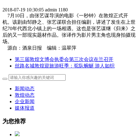
2018-07-19 10:30:05
admin
1180
7月10日，由张艺谋导演的电影《一秒钟》在敦煌正式开
机。该剧由邹静之、张艺谋联合担任编剧，讲述了发生在上世
纪70年代西北小镇上的一场相遇。这也是张艺谋继《归来》之
后的又一部现实题材作品。张译作为影片男主角也现身拍摄现
场。
源自：酒泉日报 编辑：温翠萍
第三届敦煌文博会执委会第三次会议在兰召开
丝路名城敦煌迎旅游旺季：驼队蜿蜒 游人如织
新闻动态
敦煌动态
企业新闻
媒体报道
为您推荐