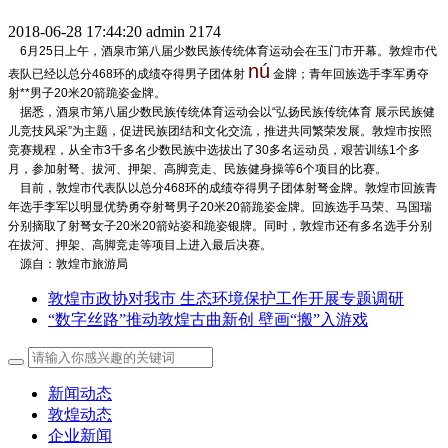
2018-06-28 17:44:20
admin
2174
6月25日上午，酒泉市第八届少数民族传统体育运动会在玉门市开幕。敦煌市代
nú
表队已经以总分468环的成绩夺得男子团体射
金牌；青年回族选手李军勇夺
射**男子20米20箭跪姿金牌。
据悉，酒泉市第八届少数民族传统体育运动会以“弘扬民族传统体育 展示民族健
儿竞技风采”为主题，促进民族团结和文化交流，推进共同繁荣发展。敦煌市按照
竞赛规程，从全市3千多名少数民族中选拔出了30多名运动员，艰苦训练1个多
月，参加射弩、拔河、押架、高脚竞走、民族健身操等6个项目的比赛。
目前，敦煌市代表队以总分468环的成绩夺得男子团体射弩金牌。敦煌市回族青
年选手李军以明显优势勇夺射弩男子20米20箭跪姿金牌。回族选手马荣、马国瑞
分别摘取了射弩女子20米20箭站姿和跪姿银牌。同时，敦煌市还有多名选手分别
在拔河、押架、高脚竞走等项目上进入最后决赛。
源自：敦煌市旅游局
敦煌市政协对我市 生态环境保护工作开展专题调研
“数字丝路”推动敦煌古曲新创 壁画“搬”入游戏
新闻动态
敦煌动态
企业新闻