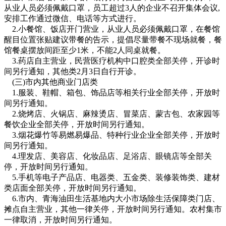
从业人员必须佩戴口罩，员工超过3人的企业不召开集体会议,
安排工作通过微信、电话等方式进行。
2.小餐馆、饭店开门营业，从业人员必须佩戴口罩，在餐馆
醒目位置张贴建议带餐的告示，提倡尽量带餐不现场就餐，餐
馆餐桌摆放间距至少1米，不能2人同桌就餐。
3.药店自主营业，民营医疗机构中口腔类全部关停，开诊时
间另行通知，其他类2月3日自行开诊。
(三)市内其他商业门店类
1.服装、鞋帽、箱包、饰品店等相关行业全部关停，开放时
间另行通知。
2.烧烤店、火锅店、麻辣烫店、冒菜店、蒙古包、农家园等
餐饮企业全部关停，开放时间另行通知。
3.烟花爆竹等易燃易爆品、特种行业企业全部关停，开放时
间另行通知。
4.理发店、美容店、化妆品店、足浴店、眼镜店等全部关
停，开放时间另行通知。
5.手机等电子产品店、电器类、五金类、装修装饰类、建材
类店面全部关停，开放时间另行通知。
6.市内、青海油田生活基地内大小市场除生活保障类门店、
摊点自主营业，其他一律关停，开放时间另行通知。农村集市
一律取消，开放时间另行通知。