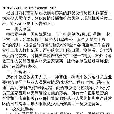
2020-02-04 14:18:52
admin
1907
根据目前我市新型冠状病毒感染的肺炎疫情防控工作需要，
为减少人员流动，降低疫情传播和扩散风险，现就机关单位上
班、经营企业复工公告如下：
—、机关单位
根据党中央、国务院通知，全市机关单位2月3日(星期一)起
正常上班，各单位按照“最少人现场办公，其余人员网上办
公”的原则，根据当前疫情防控形势和全市各项重点工作自行
安排上班人数和范围，严格落实进门戴口罩、测体温、定时消
杀灭菌的要求。各机关单位严格落实“二包一”制度，对外出返
敦工作人员督促落实14天居家隔离，建议各单位通过网络(陇
政钉)在线远程办公。
二、经营企业
所有来敦返敦务工人员，一律暂缓，确需来敦的各相关企业
要摸清辖区内从业人员返程情况(来源地、返程时间、乘坐 交
通工具)，安排做好错峰返程，配合市疫情防控领导小组做 好
员工居家留观14天等管控措施的落实。所有允许正常经营的
企业和门店由相关行业部门督促做好从业人员防护和生产经营
区的日常消杀，最大限度减少人员聚集，严防疫情蔓延。
(一)文化旅游类