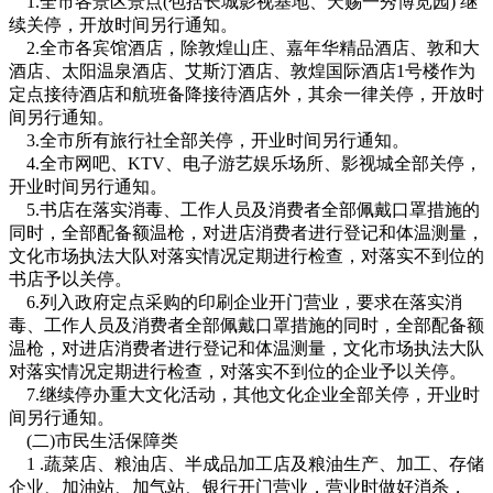
1.全市各景区景点(包括长城影视基地、天赐一秀博览园) 继
续关停，开放时间另行通知。
2.全市各宾馆酒店，除敦煌山庄、嘉年华精品酒店、敦和大
酒店、太阳温泉酒店、艾斯汀酒店、敦煌国际酒店1号楼作为
定点接待酒店和航班备降接待酒店外，其余一律关停，开放时
间另行通知。
3.全市所有旅行社全部关停，开业时间另行通知。
4.全市网吧、KTV、电子游艺娱乐场所、影视城全部关停，
开业时间另行通知。
5.书店在落实消毒、工作人员及消费者全部佩戴口罩措施的
同时，全部配备额温枪，对进店消费者进行登记和体温测量，
文化市场执法大队对落实情况定期进行检查，对落实不到位的
书店予以关停。
6.列入政府定点采购的印刷企业开门营业，要求在落实消
毒、工作人员及消费者全部佩戴口罩措施的同时，全部配备额
温枪，对进店消费者进行登记和体温测量，文化市场执法大队
对落实情况定期进行检查，对落实不到位的企业予以关停。
7.继续停办重大文化活动，其他文化企业全部关停，开业时
间另行通知。
(二)市民生活保障类
1 .蔬菜店、粮油店、半成品加工店及粮油生产、加工、存储
企业、加油站、加气站、银行开门营业，营业时做好消杀，