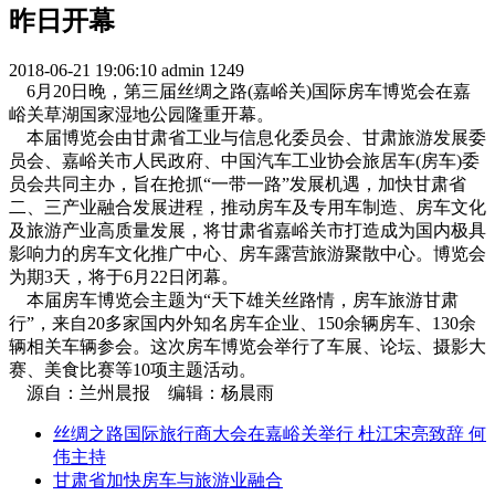
昨日开幕
2018-06-21 19:06:10
admin
1249
6月20日晚，第三届丝绸之路(嘉峪关)国际房车博览会在嘉
峪关草湖国家湿地公园隆重开幕。
本届博览会由甘肃省工业与信息化委员会、甘肃旅游发展委
员会、嘉峪关市人民政府、中国汽车工业协会旅居车(房车)委
员会共同主办，旨在抢抓“一带一路”发展机遇，加快甘肃省
二、三产业融合发展进程，推动房车及专用车制造、房车文化
及旅游产业高质量发展，将甘肃省嘉峪关市打造成为国内极具
影响力的房车文化推广中心、房车露营旅游聚散中心。博览会
为期3天，将于6月22日闭幕。
本届房车博览会主题为“天下雄关丝路情，房车旅游甘肃
行”，来自20多家国内外知名房车企业、150余辆房车、130余
辆相关车辆参会。这次房车博览会举行了车展、论坛、摄影大
赛、美食比赛等10项主题活动。
源自：兰州晨报 编辑：杨晨雨
丝绸之路国际旅行商大会在嘉峪关举行 杜江宋亮致辞 何
伟主持
甘肃省加快房车与旅游业融合