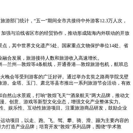
游部门统计，“五一”期间全市共接待中外游客12.3万人次，
，加强与沿线省区市的经贸协作，推动形成陆海内外联动的开放
点，其中世界文化遗产5处、国家重点文物保护单位14处、省
业融合发展，旅游接待人数和旅游收入高速增长。
州—兰州—敦煌等4条航线，开通香港—敦煌旅游包机，航班总
篝火晚会等受到游客的广泛好评。通过举办玄奘之路商学院戈壁
旅游。金塔、玉门、肃北等县市推出一系列旅游节会活动，有效
然山水景观，打响“敦煌飞天”“酒泉航天”两大品牌，推动文
动漫、创意、游戏等新型文化业态，增强文化产业整体实力。
性、娱乐性、互动性旅游项目。注重旅游商品研发，鼓励企业
外运动项目，以走、跑、飞、驾、攀、骑、滑、蹦为主要内容的
力打造产业品牌；培育开发“敦煌”系列品牌，围绕“学术敦