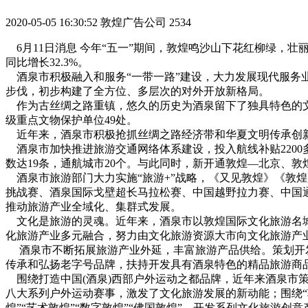
2020-05-05 16:30:52
敦煌广告公司
2534
6月11日消息 今年“五一”期间，敦煌鸣沙山下花红柳绿，壮
同比增长32.3%。
酒泉市积极融入和服务“一带一路”建设，大力发展现代服务
步伐，初步构建了全方位、多层次的对外开放新格局。
作为古丝绸之路重镇，悠久的历史为酒泉留下了独具特色的文化
级重点文物保护单位49处。
近年来，酒泉市积极抢抓丝绸之路经济带和华夏文明传承创新
酒泉市加快推进旅游交通网络体系建设，投入航线补贴2200
数达19条，通航城市20个。与此同时，新开通敦煌—北京、
酒泉市旅游部门大力实施“旅游+”战略，《又见敦煌》《敦煌
挑战赛、酒泉国际戈壁超长马拉松赛、中国越野拉力赛、中国
推动旅游产业全域化、集群式发展。
文化是旅游的灵魂。近年来，酒泉市以敦煌国际文化旅游名城
化旅游产业多元融合，努力由文化旅游资源大市向文化旅游产业
酒泉市不断拓展旅游产业外延，丰富旅游产品供给。策划开发
传承和弘扬老字号品牌，扶持开发具有酒泉特色的精品旅游商
围绕打造中国(酒泉)西部户外运动之都品牌，近年来酒泉市
八大系列户外运动赛事，激发了文化旅游发展的新动能；围绕“
煌”“艺术敦煌”“数字敦煌”“佛国敦煌”，开发系列文化旅游