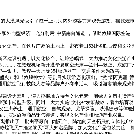
丽的大漠风光吸引了成千上万海内外游客前来观光游览。据敦煌市旅
业和外向型经济，充分利用“中新南向通道”，借助敦煌国际空港
遗产。在这片广袤的土地上，密布着1153处名胜古迹和文物景
区建设机遇，以文化搭台、让旅游唱戏，大力推动文化旅游产
多万元，在敦煌机场新开通华夏航空天津—兰州—敦煌、东航广
敦煌—银川、敦煌—天水等5对旅游列车，交通条件大为改善。
盛典》和《敦煌神女》等剧目实现常态化演出。“激 情阿克塞”
通用航空飞行技能大赛等品牌户外赛事活动，吸引游客前来观光
建设为牵引，深入挖掘地方特色文化元素，围绕人文历史遗产和自
强市转型升级。同时，大力实施“文化+”发展战略，着力培育
生态养生、通用航空、自驾观光、戈壁探险、沙漠徒步等体验
品，拓宽旅游商品销售渠道，实现文化产业和旅游产业双赢。
策划推出了一批由平原向山地延伸、陆地向天空拓展的立体化户
敦煌飞天”“酒泉航天”两大知名品牌，加大文化产品包装力度，努
创意产品，辐射带动周边城市，形成大敦煌文化旅游经济圈。