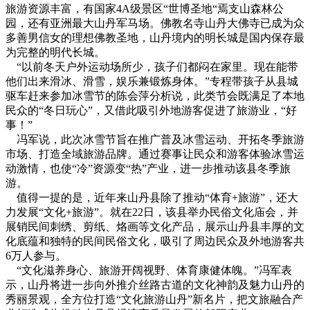
旅游资源丰富，有国家4A级景区“世博圣地“焉支山森林公
园，还有亚洲最大山丹军马场。佛教名寺山丹大佛寺已成为众
多善男信女的理想佛教圣地，山丹境内的明长城是国内保存最
为完整的明代长城。
“以前冬天户外运动场所少，孩子们都闷在家里。现在能带
他们出来滑冰、滑雪，娱乐兼锻炼身体。”专程带孩子从县城
驱车赶来参加冰雪节的陈会萍分析说，此类节会既满足了本地
民众的“冬日玩心”，又借此吸引外地游客促进了旅游业，“好
事！”
冯军说，此次冰雪节旨在推广普及冰雪运动、开拓冬季旅游
市场、打造全域旅游品牌。通过赛事让民众和游客体验冰雪运
动激情，也使“冷”资源变“热”产业，进一步推动该县冬季旅
游。
值得一提的是，近年来山丹县除了推动“体育+旅游”，还大
力发展“文化+旅游”。就在22日，该县举办民俗文化庙会，并
展销民间刺绣、剪纸、烙画等文化产品，展示山丹县丰厚的文
化底蕴和独特的民间民俗文化，吸引了周边民众及外地游客共
6万人参与。
“文化滋养身心、旅游开阔视野、体育康健体魄。”冯军表
示，山丹将进一步向外推介丝路古道的文化神韵及魅力山丹的
秀丽景观，全方位打造“文化旅游山丹”新名片，把文旅融合产