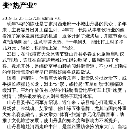
变“热产业”
2019-12-25 11:27:38
admin
701
现年34岁的陈旺是甘肃河西走廊一小城山丹县的民众，多年
来，主要靠外出务工谋生计。4年前，长期从事餐饮行业的他
看准了家乡发展旅游的机遇，返乡开起了烧烤店，并随节会地
点“流动叫卖”，生意非常火热。“一年到头，能比打工时多挣
几万元，轻松，也能顾上家。”他说。
23日，在“张掖市大众冰雪节暨山丹县冬春文化旅游启动仪
式”现场，陈旺在自家烧烤摊边忙碌边吆喝，四周围满了食
客。数米开外，是绵延至半山腰的倾斜滑雪道，不少登上顶端
的年轻滑雪爱好者早已穿戴好装备跃跃欲试。
随着一声哨响，伴着巨大的音乐声，滑雪队分批次滑下，或
手握长柄撑起长龙，滑出“S”形，或拉起“五星红旗”和横幅缓
缓滑下。平均年龄仅有5岁的小孩骑着雪地平衡车上演“速度与
激情”，满头银发的老人则带着孙子玩滑冰车。
山丹县委书记冯军介绍说，近年来，该县精心打造焉支风、
马场梦、长城魂、艾黎情、佛山缘五张品牌，尤其与国内外重
大知名赛会融合，多次举办“体育+旅游”多元化品牌赛事，助
推了文化旅游发展，使山丹县的知名度和影响力不断提升。
山丹县地处河西走廊中部，是丝路重镇张掖的东大门。当地