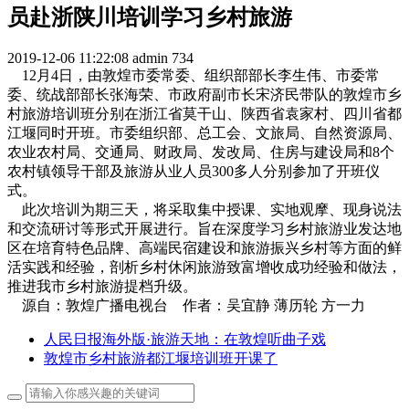
员赴浙陕川培训学习乡村旅游
2019-12-06 11:22:08
admin
734
12月4日，由敦煌市委常委、组织部部长李生伟、市委常
委、统战部部长张海荣、市政府副市长宋济民带队的敦煌市乡
村旅游培训班分别在浙江省莫干山、陕西省袁家村、四川省都
江堰同时开班。市委组织部、总工会、文旅局、自然资源局、
农业农村局、交通局、财政局、发改局、住房与建设局和8个
农村镇领导干部及旅游从业人员300多人分别参加了开班仪
式。
此次培训为期三天，将采取集中授课、实地观摩、现身说法
和交流研讨等形式开展进行。旨在深度学习乡村旅游业发达地
区在培育特色品牌、高端民宿建设和旅游振兴乡村等方面的鲜
活实践和经验，剖析乡村休闲旅游致富增收成功经验和做法，
推进我市乡村旅游提档升级。
源自：敦煌广播电视台 作者：吴宜静 薄历轮 方一力
人民日报海外版·旅游天地：在敦煌听曲子戏
敦煌市乡村旅游都江堰培训班开课了