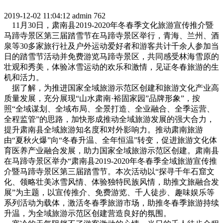
2019-12-02 11:04:12
admin
762
11月30日，肃南县2019-2020年冬春季文化旅游宣传推介暨
马蹄寺景区第三届踏雪节在马蹄寺景区举行，青海、兰州、酒
泉等30多家旅行社及户外运动爱好者和游客共计千余人参加当
日的踏雪节活动并免费游览马蹄寺景区，共同感受林海雪原的
壮观和秀美，体验冰雪运动的欢乐和激情，见证冬春旅游的生
机和活力。
据了解，为推进国家全域旅游示范区创建和旅游文化产业高
质量发展，充分展现“山水肃南·裕固家园”品牌形象”，按
照“全域谋划、全域布局、全景打造、全业融合、全季运营、
全程监管”的思路，加快形成推动全域旅游发展的强大合力，
提升肃南县全域旅游知名度和对外影响力。推动肃南旅游
由“夏秋火爆”向“冬春升温、全年恒温”转变，促进旅游文化体
育医养产业融合发展，助力国家全域旅游示范区创建。肃南县
在马蹄寺景区举办“肃南县2019-2020年冬春季全域旅游宣传推
介暨马蹄寺景区第三届踏雪节。本次活动以“探寻千年石窟文
化、领略壮美冰雪风情、体验独特民族风情，助推文旅融合发
展”为主题，以宣传推介、免费游览、千人徒步、趣味娱乐等
系列活动为载体，激活冬春季旅游市场，助推冬春季旅游持续
升温，为全域旅游示范区创建营造良好的氛围。