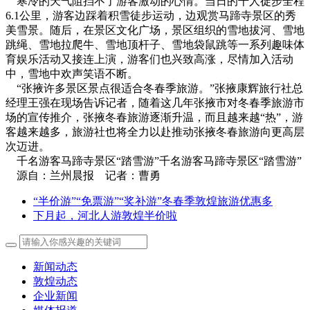
寒冷的天气阻挡不了游客激动的心情。当日的千人徒步全程
6.1公里，游客边踩着积雪徒步运动，边观赏马蹄寺景区的秀
美雪景。随后，在景区文化广场，景区组织的雪地拔河、雪地
跳绳、雪地拉爬牛、雪地顶杆子、雪地袋鼠跳等一系列趣味体
育娱乐活动又接连上演，游客们也兴致高涨，尽情加入活动
中，雪地中欢声笑语不断。
“张掖许多景区景点很适合冬春季旅游。”张掖康辉旅行社总
经理王强在现场告诉记者，随着这几年张掖市对冬春季旅游市
场的宣传推介，张掖冬春旅游逐渐升温，而且越来越“热”，游
客越来越多，旅游社也将全力以赴推动张掖冬春旅游向更高层
次迈进。
千名游客马蹄寺景区“踏雪游”千名游客马蹄寺景区“踏雪游”
源自：兰州晨报 记者：曹勇
“半价游”“免票游”“奖补游”冬春季敦煌旅游优惠多
下月起，河北人游敦煌半价啦
新闻动态
敦煌动态
企业新闻