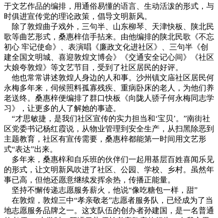
于文艺作品的编排，用通俗易懂的语言、生动活泼的形式，与
时俱进宣传党的理论政策，倡导文明新风。
除了敦煌曲子戏外，三句半、山东柳琴、天津快板、陕北民
歌等曲艺形式，桑惠梓信手拈来。由他编排的陕北民歌《不忘
初心 牢记使命》、表演唱《廉政文化进社区》、三句半《创
建全国文明城、喜迎敦煌文博会》《交通安全记心间》《社区
大娘夸敦煌》等文艺节目，受到了社区居民的好评。
他也常常讲述敦煌人身边的人和事。沙州镇文庙社区居民何
永梅多年来，伺候照料孤寡残疾、重病卧床的老人，为他们养
老送终。桑惠梓便编排了群口快板《向陇人骄子何永梅同志学
习》，让更多的人了解她的事迹。
“才思敏捷，是我们社区宣传的实力担当和‘宝贝’。”南街社
区党委书记杨红霞说，从物业管理到安全生产，从扫黑除恶到
主题教育，社区有宣传需要，桑惠梓都能第一时间用文艺形
式“表达”出来。
多年来，桑惠梓和自乐班的伙伴们一起用基层百姓喜闻乐见
的形式，让文明新风吹进了社区、公园、学校、乡村。虽然年
事已高，但他还愿意继续发挥余热，传播正能量。
坚持不懈传递志愿服务薪火，他说“像吃糖包一样，甜”
在敦煌，敦煌三中“孝亲敬老”志愿者服务队，已经成为了当
地志愿服务品牌之一。这支队伍的创办者孙建国，是一名普通