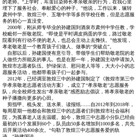
的老师。“上学时，耳濡目染师长孝亲敬亲的行为，在我心里
埋下了服务社会、奉献爱心的种子。”他说，工作以来，辗转
肃州中学、敦煌三中、五墩中学等多所学校任教，但是志愿服
务的初心一直没变。
2000年，刚从师专毕业的孙建国到酒泉市肃州中学任教，学
校毗邻一所敬老院。“即使是平时调皮捣蛋的学生，路过敬老
院看到有行动不便的老人，也总会主动上去搀扶。”他发现，
孝老敬老是一个教育孩子们做人、做事的“突破点”。
自那以后，孙建国便有意引导、带领学生们帮助敬老院的老
人做些力所能及的事儿。也是在那一年，孙建国主动申请加入
敦煌市志愿者队伍。护绿保洁、慰问老人等等，大大小小的志
愿服务活动，他都带着孩子们一起参与。
2012年，已经调至敦煌三中的孙建国制定了《敦煌市第三中
学孝亲敬老志愿者活动方案》，成立了“孝亲敬老”志愿服务
队，向全校师生发出“孝亲敬老”感恩励志倡议，将孝亲敬老的
种子播撒向更多的心田。
剪指甲、梳头发、送水果、读报纸……自2012年到2018年，
每周星期一他都会和敦煌三中的志愿者们到敦煌市社会福利
院，为孤寡老人送去温暖。如今，敦煌三中志愿小分队已经由
最初的15个发展到60个，队员由50多名增加到1000多名，共先
后开展活动400余次。“勾勒了敦煌三中志愿服务爱的轨
迹。”孙建国说。