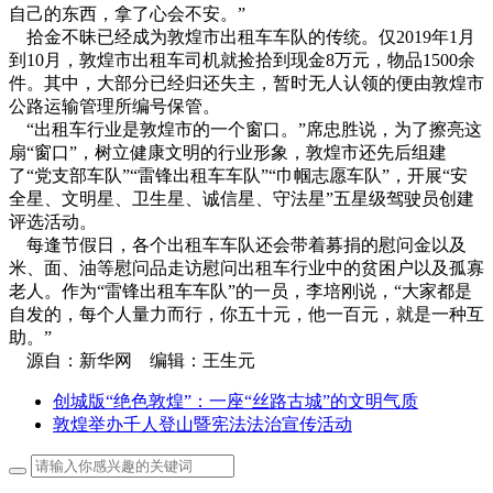
自己的东西，拿了心会不安。”
拾金不昧已经成为敦煌市出租车车队的传统。仅2019年1月
到10月，敦煌市出租车司机就捡拾到现金8万元，物品1500余
件。其中，大部分已经归还失主，暂时无人认领的便由敦煌市
公路运输管理所编号保管。
“出租车行业是敦煌市的一个窗口。”席忠胜说，为了擦亮这
扇“窗口”，树立健康文明的行业形象，敦煌市还先后组建
了“党支部车队”“雷锋出租车车队”“巾帼志愿车队”，开展“安
全星、文明星、卫生星、诚信星、守法星”五星级驾驶员创建
评选活动。
每逢节假日，各个出租车车队还会带着募捐的慰问金以及
米、面、油等慰问品走访慰问出租车行业中的贫困户以及孤寡
老人。作为“雷锋出租车车队”的一员，李培刚说，“大家都是
自发的，每个人量力而行，你五十元，他一百元，就是一种互
助。”
源自：新华网 编辑：王生元
创城版“绝色敦煌”：一座“丝路古城”的文明气质
敦煌举办千人登山暨宪法法治宣传活动