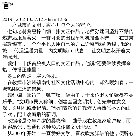
言”
2019-12-02 10:37:12
admin
1256
一座城市的文明，离不开每个人的守护。
七旬老翁桑惠梓自编自排文艺作品，老师孙建国坚持不懈传
递志愿服务薪火，一群可爱的出租车司机拾金不昧……在甘肃
省敦煌市，一个个平凡人用自己的方式诠释“我的敦煌，我的
城”，传递温暖力量，为文明城市“代言”，让文明之花开遍大
漠绿洲。
编排二十多首脍炙人口的文艺作品，他说“还要继续发挥余
热，传播正能量”
冬日的敦煌，寒风侵肌。
在敦煌市沙州镇南街社区文化活动中心内，却温暖如春，一
派热闹红火的景象。
舞红绸、吹笛子、弹三弦、唱曲子，十来位老人忙碌得不亦
乐乎。“文明市民人称颂，创建全国文明城，创先争优意义
深，文明礼貌要记清。”他们表演的是敦煌人再熟悉不过的曲
子戏，配上改编后的新词。
改编者是今年71岁的桑惠梓，“曲子戏在敦煌家喻户晓，而
且容易记，想通过这种形式传播文明理念。”
从2000年开始，一直爱好文学、喜欢吹拉弹唱的他，便醉心