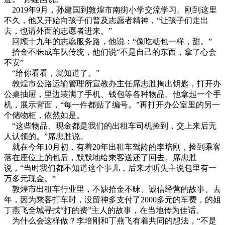
2019年9月，孙建国到敦煌市南街小学交流学习。刚到这里
不久，他又开始向孩子们普及志愿者精神，“让孩子们走出
去，也请外面的志愿者进来。”
回顾十九年的志愿服务路，他说：“像吃糖包一样，甜。”
拾金不昧成车队传统，他们说“不是自己的东西，拿了心会
不安”
“给你看看，就知道了。”
敦煌市公路运输管理所宣教办主任席忠胜掏出钥匙，打开办
公桌抽屉，里边装满了手机、钱包等各种物品。他拿起一个手
机，展示背面，“每一件都贴了编号。”再打开办公室里的另一
个储物柜，依然如是。
“这些物品、现金都是我们的出租车司机捡到，交上来后无
人认领的。”席忠胜说。
就在今年10月初，有着20年出租车驾龄的李培刚，捡到乘客
落在座位上的包后，默默地给乘客送还了回去。席忠胜
说，“当时我们都不知道这个事儿，后来才听失主说包里有一
万多元现金。”
敦煌市出租车行业里，不缺拾金不昧、诚信经营的故事。去
年，因为乘客打车时，没留神多支付了2000多元的车费，的姐
丁燕飞全城寻找“打的费”主人的故事，在当地传为佳话。
为什么会这样做？李培刚和丁燕飞有着共同的想法，“不是