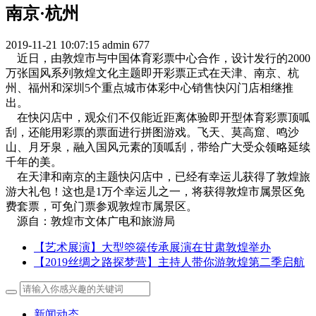
南京·杭州
2019-11-21 10:07:15
admin
677
近日，由敦煌市与中国体育彩票中心合作，设计发行的2000
万张国风系列敦煌文化主题即开彩票正式在天津、南京、杭
州、福州和深圳5个重点城市体彩中心销售快闪门店相继推
出。
在快闪店中，观众们不仅能近距离体验即开型体育彩票顶呱
刮，还能用彩票的票面进行拼图游戏。飞天、莫高窟、鸣沙
山、月牙泉，融入国风元素的顶呱刮，带给广大受众领略延续
千年的美。
在天津和南京的主题快闪店中，已经有幸运儿获得了敦煌旅
游大礼包！这也是1万个幸运儿之一，将获得敦煌市属景区免
费套票，可免门票参观敦煌市属景区。
源自：敦煌市文体广电和旅游局
【艺术展演】大型箜篌传承展演在甘肃敦煌举办
【2019丝绸之路探梦营】主持人带你游敦煌第二季启航
新闻动态