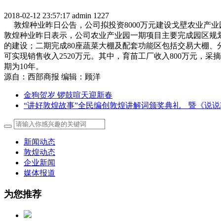
2018-02-12 23:57:17
admin
1227
敦煌种业昨日公告，公司拟投资8000万元建设戈壁农业产业园
敦煌种业昨日表示，公司农业产业园一期项目主要完成园区规划
的建设；二期完成80座蔬菜大棚及配套功能区包括交易大棚、
可实现销售收入2520万元。其中，育苗工厂收入800万元，采摘
期为10年。
源自：西部商报 编辑：顾洋
金狗贺岁 锣鼓喧天迎新春
“讲好敦煌故事”全民编创敦煌讲解词颁奖典礼 暨《说
新闻动态
敦煌动态
企业新闻
媒体报道
为您推荐