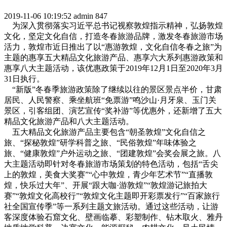
2019-11-06 10:19:52
admin
847
为深入贯彻落实习近平总书记视察敦煌指示精神，弘扬敦煌
文化，坚定文化自信，打造冬春旅游品牌，激发冬春旅游市场
活力，敦煌市近日推出了以“惠游敦煌，文化自信冬春之旅”为
主题的惠享五大精品文化旅游产品、惠享六大系列惠游政策和
惠享八大主题活动，该优惠政策于2019年12月1日至2020年3月
31日执行。
“新版”冬春季旅游政策除了继续以往的景区景点半价，甘肃
居民、人民警察、乘坐航班“免票游”鸣沙山·月牙泉、玉门关
景区，引客组团、演艺宣传“奖补游”等优惠外，还新增了五大
精品文化旅游产品和八大主题活动。
五大精品文化旅游产品主要包含“朝圣敦煌”文化自信之
旅、“探秘敦煌”研学科普之旅、“民俗敦煌”年味体验之
旅、“健康敦煌”户外运动之旅、“团建敦煌”会奖会展之旅。八
大主题活动即针对冬春旅游市场策划的特色活动，包括“舌尖
上的敦煌，美食大奖赛”“心中敦煌，青少年艺术节”“直播敦
煌，快乐过大年”、开展“跟大咖·游敦煌”“敦煌游记旅拍大
赛”“敦煌文化高校行”“敦煌文化主题即开彩票发行”“百家旅行
社全国宣传季”等一系列主题文旅活动。通过这些活动，让游
客深度体验石窟文化、壁画临摹、彩塑制作、钻木取火、雅丹