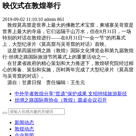
映仪式在敦煌举行
2019-09-02 11:10:10
admin
861
敦煌莫高窟是世界上最大的佛教艺术宝窟，柬埔寨吴哥窟是
世界上最大的寺庙，它们远隔千山万水，但在8月31日，一场
特别的对话在敦煌进行——在8月31日“一会一节”的闭幕式
上，大型纪录片《莫高窟与吴哥窟的对话》首映。
这是第四届丝绸之路（敦煌）国际文化博览会和第九届敦煌
行·丝绸之路国际旅游节闭幕式上的重要活动之一。
在甘肃省政府的精心策划和大力推进下，敦煌研究院经过精
心的筹备、策划和实施，历时两年完成了大型纪录片《莫高窟
与吴哥窟的对话》。
源自：甘肃日报 责任编辑：王生元
中外学者敦煌分享“世遗”保护成果 支招持续旅游新径
丝绸之路国际商协会（敦煌）圆桌会议召开
新闻动态
敦煌动态
企业新闻