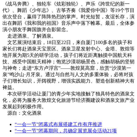
《战马奔腾》、独轮车《炫彩独轮》、声乐《跨世纪的新一
代》、舞蹈《少年志》、古筝齐奏《我爱你中国》等19个节目
依次登台，赢得了阵阵热烈的掌声。时光短暂，友谊长存，演
出在舞蹈《我和我的祖国》音乐声中落下帷幕。最后，全体参
演小朋友手舞国旗并合影留念。
走进酒泉、了解酒泉。
文艺展演结束后，18日至22日，来自厦门100多名的孩子和
家长们将赴酒泉天宝景区、酒泉卫星发射中心、金塔、敦煌等
地开展为期5天的研学活动，孩子们将近距离触摸中国航天科
技、感受中国航天精神；饱览沙漠胡杨景色，感触胡杨的坚韧
与神奇；走进“东方卢浮宫”——敦煌莫高窟，欣赏“沙漠第一
泉”鸣沙山·月牙泉。通过与自然与人文的多重体验，必将对孩
子们增长知识，开阔视野，增强实践能力、塑造创新精神大有
裨益。
本次研学活动让厦门的青少年实地接触了独具特色的酒泉文
化，必将为服务大敦煌文化旅游节经济圈建设和酒泉文旅产业
发展起到积极作用。
源自：文化酒泉
“一会一节”闭幕式布展搭建工作有序推进
“一会一节”闭幕期间，共确定展览展会活动21项