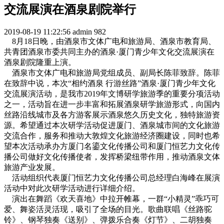
交流展演在酒泉剧院举行
2019-08-19 11:22:56
admin
982
8月18日晚，由酒泉市文体广电和旅游局、酒泉市教育局、
共青团酒泉市委共同主办的酒泉·厦门青少年文化交流展演在
酒泉剧院隆重上演。
酒泉市文体广电和旅游局党组成员、副局长陈菲致辞。陈菲
在致辞中说，本次“相约酒泉 行游丝路”酒泉·厦门青少年文化
交流展演活动，是我市2019年文博研学旅游季的重要分项活动
之一，活动旨在进一步丰富和拓展酒泉研学旅游形式，向国内
丝路沿线城市及各方游客展示酒泉悠久历史文化，独特旅游资
源。希望通过本次研学活动促进厦门、酒泉城市间的文化旅游
交流合作，服务和推动大敦煌文化旅游经济圈建设，同时也希
望本次活动承办方厦门名鎏文化传播公司和厦门恒艺力文化传
播公司做好文化传播使者，发挥桥梁纽带作用，推动酒泉文体
旅游产业发展。
活动组织代表厦门恒艺力文化传播公司总经理白海峰在展演
活动中对此次研学活动进行详细介绍。
演出在舞蹈《欢天喜地》中拉开帷幕，一群“小精灵”乖巧可
爱、舞姿活灵活现，吸引了全场的目光。歌曲联唱《丝路驼
铃》、钢琴独奏《送别》、弹拨乐合奏《灯节》、二胡独奏