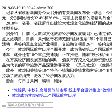
2019-08-19 10:39:42
admin
700
记者从省政府新闻办今天召开的有关新闻发布会上获悉，今年以来
元，分别同比增长32.4%和36.6%，两项主要指标的增幅均列
2018年，省委、省政府作出建设大敦煌文化旅游经济圈的
转型升级。
据介绍，目前《大敦煌文化旅游经济圈发展规划》已通过省级
点文旅项目。目前，肃州区奇石博览园“丝路玉语”等2个项目
活动，共签约重点文旅产业项目、交旅融合项目26个，签约金
今年，敦煌国际航空口岸全面开放，成为我省第二个国际航空口
通车，此外还有10个重点交通项目正在推进。随着“铁公机”全
在夯实经济圈发展基础的同时，酒泉市深挖文化旅游资源优势
品为代表的研学旅游产品深受游客喜爱，《又见敦煌》《丝路花
此外，敦煌阳关镇等10个特色小镇和阳关镇龙勒村等10个
拉动了旅游消费，激发了经济圈发展活力。
源自：每日甘肃网 编辑：顾洋
"敦煌风"中秋礼盒引领节前市场 线上平台设计推出"敦煌
敦煌成为甘肃省第二个国际航空口岸