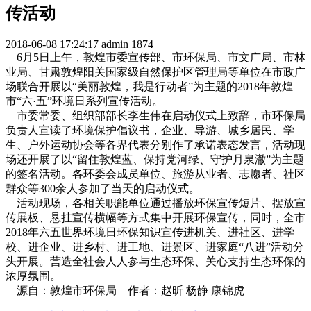
传活动
2018-06-08 17:24:17
admin
1874
6月5日上午，敦煌市委宣传部、市环保局、市文广局、市林
业局、甘肃敦煌阳关国家级自然保护区管理局等单位在市政广
场联合开展以“美丽敦煌，我是行动者”为主题的2018年敦煌
市“六·五”环境日系列宣传活动。
市委常委、组织部部长李生伟在启动仪式上致辞，市环保局
负责人宣读了环境保护倡议书，企业、导游、城乡居民、学
生、户外运动协会等各界代表分别作了承诺表态发言，活动现
场还开展了以“留住敦煌蓝、保持党河绿、守护月泉澈”为主题
的签名活动。各环委会成员单位、旅游从业者、志愿者、社区
群众等300余人参加了当天的启动仪式。
活动现场，各相关职能单位通过播放环保宣传短片、摆放宣
传展板、悬挂宣传横幅等方式集中开展环保宣传，同时，全市
2018年六五世界环境日环保知识宣传进机关、进社区、进学
校、进企业、进乡村、进工地、进景区、进家庭“八进”活动分
头开展。营造全社会人人参与生态环保、关心支持生态环保的
浓厚氛围。
源自：敦煌市环保局 作者：赵昕 杨静 康锦虎