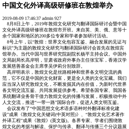
中国文化外译高级研修班在敦煌举办
2019-08-09 17:46:37
admin
927
8月8日上午，2019年敦煌文化研究与翻译国际研讨会暨中国
文化外译高级研修班在敦煌市开班。来自英、美、俄、意等十
余个国家和地区的200多位专家和学者参加研讨活动。
8号上午，以“敦煌：世界文化包容互鉴、融合发展的见证与
标识”为主题的敦煌文化研究与翻译国际研讨会首先在敦煌宾
馆举办。当代中国与世界研究院副院长杨平主持会议。中国外
文局副局长高岸明，甘肃省政府外事办主任张宝军，香港汉学
发展慈善基金会主席李吴伊莉分别致辞。
高岸明表示，敦煌文化是丝路精神和世界各文明交流的典
范，它不仅是中国的文化财富，更是全人类的文化宝藏。我们
应当深入研究敦煌文化，不断发掘其内在价值，为新时代世界
各文明交流互鉴、共同发展提供参考。希望各国专家、我国各
系统翻译业务骨干借力敦煌文化的传播与发展，积极推动中外
人文交流，推进“一带一路”国际合作，促进人类文明互鉴。
会议发布了“中国思想文化术语多语种对外翻译标准化建
设”成果《敦煌文化关键词(中英对照)》、“敦煌文化艺术著作
外译工程”成果《敦煌》(英文版)。各界专家、学者们围绕敦
煌文化的考据与解读、保护与传承、翻译与传播三个分议题展