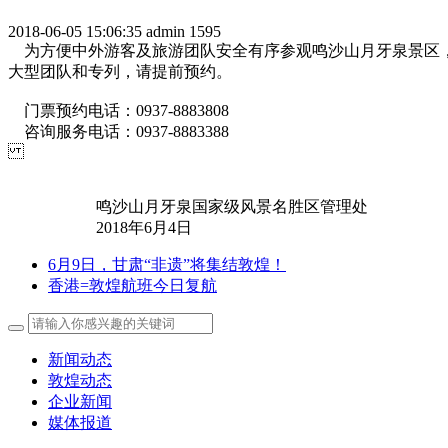
2018-06-05 15:06:35
admin
1595
为方便中外游客及旅游团队安全有序参观鸣沙山月牙泉景区，最大
大型团队和专列，请提前预约。
门票预约电话：0937-8883808
咨询服务电话：0937-8883388
鸣沙山月牙泉国家级风景名胜区管理处
2018年6月4日
6月9日，甘肃“非遗”将集结敦煌！
香港=敦煌航班今日复航
新闻动态
敦煌动态
企业新闻
媒体报道