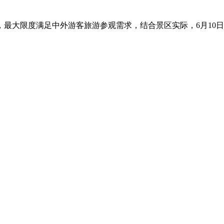
限度满足中外游客旅游参观需求，结合景区实际，6月10日起，鸣