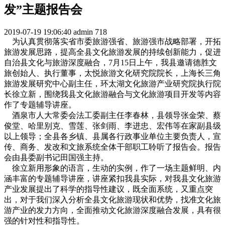
发”主题报告会
2019-07-19 19:06:40
admin
718
为认真贯彻落实省市委旅游强省、旅游强市战略部署，开拓
旅游发展思路，提高全县文化旅游发展的持续创新能力，促进
自治县文化与旅游深度融合，7月15日上午，我县邀请德胜文
旅创始人、执行董事，太悦旅游文化研究院院长，上海长三角
旅游发展研究中心副主任，环太湖文化旅游产业研究院执行院
长徐立新，围绕我县文化旅游融合与文化旅游项目开发等内容
作了专题辅导讲座。
酒泉市人大常委会法工委副主任李春林，县领导张金荣、蔡
俊堂、哈里别克、雪莲、张剑雨、李进忠、宏伟等在家副县级
以上领导；全县各乡镇、县属各行政事业单位主要负责人，宣
传、商务、发改和文旅系统全体干部职工聆听了报告会。报告
会由县委副书记田国强主持。
徐立新用形象的语言，生动的实例，作了一场主题鲜明、内
涵丰富的专题辅导讲座，讲座紧扣我县实际，对我县文化旅游
产业发展提出了科学的指导性建议，既全面系统，又重点突
出，对于我们深入分析全县文化旅游现状和优势，找准文化旅
游产业的发力方向，全面推动文化旅游深度融合发展，具有很
强的针对性和指导性。