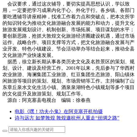
会议要求，通过这次辅导，要切实提高思想认识，学以致
用，一定要把学习成果内化于心、外化于行。各乡镇、各部门
要吃透辅导讲座精神，找准工作着力点和突破点，把本次所学
的知识转化为推动文化旅游融合发展的能力和动力，提升文化
旅游发展规划设计、机制创新、市场拓展、项目谋划的水平；
要创新思路，抢抓大敦煌文化旅游经济圈建设机遇，通过市场
运作、战略合作、项目支撑等方式，把文化旅游融合发展与产
业开发、特色小镇建设、节会活动举办等结合起来，推动全县
文化旅游产业快速发展。
据悉，徐立新长期从事各类历史文化及名胜景区的策划、规
划、设计、建设及经营工作。2001年以来，先后参与了华西村
农业旅游、海澜集团工业旅游、红豆集团生态旅游、阳山镇休
闲旅游等项目的策划、规划、市场营销等工作。主持编制了山
东章丘泉水文化生活小镇、酒泉泉湖特色小镇规划等多个项目
的文化提升及旅游策划、规划工作等。
源自：阿克塞县电视台 编辑：徐春燕
电影《嘿！功夫小鬼》在阿克塞开机拍摄
诗与远方 如梦敦煌 敦煌邀杭州人重走“丝绸之路”