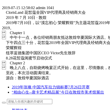
2019-07-15 12:58:02
admin
1041
ClorisLand 花皙蔻全国VIP代理商及经销商大会
2019 年 7 月 10日 · 敦煌
2019年7月10日，以“漠忘初心 荣耀辉煌”为主题花皙蔻2
2019。
Chapter 1
中午十一点，各位经销商朋友抵达敦煌华夏国际大酒店。纷
下午四点三十分，花皙蔻2019年全国VIP代理商及经销商大
荣耀辉煌
纽萃蓝德集团中国区CEO Victor先生致辞
8.28花皙蔻闺蜜节启动仪式
Chapter 2
晚上八点，自助烧烤晚宴正式开始，在这里，尽情撒欢，
至此，本次活动圆满结束。
源自：敦煌华夏国际酒店
2019年张掖·中国汽车拉力锦标赛7月26日开赛
“相由心生--唐卡艺术精品展”今日在敦煌市美术馆展出