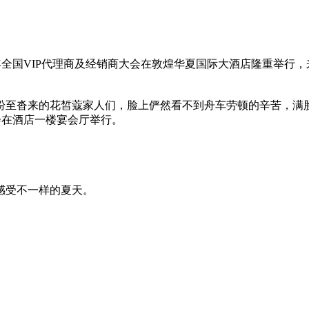
019年全国VIP代理商及经销商大会在敦煌华夏国际大酒店隆重举
至沓来的花皙蔻家人们，脸上俨然看不到舟车劳顿的辛苦，满
会在酒店一楼宴会厅举行。
感受不一样的夏天。