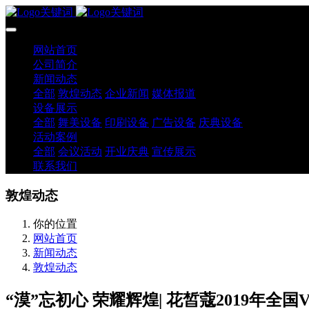
网站首页
公司简介
新闻动态
全部
敦煌动态
企业新闻
媒体报道
设备展示
全部
舞美设备
印刷设备
广告设备
庆典设备
活动案例
全部
会议活动
开业庆典
宣传展示
联系我们
敦煌动态
你的位置
网站首页
新闻动态
敦煌动态
“漠”忘初心 荣耀辉煌| 花皙蔻2019年